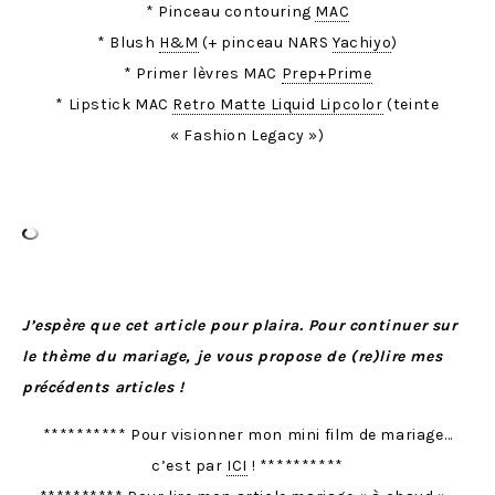
* Pinceau contouring
MAC
* Blush
H&M
(+ pinceau NARS
Yachiyo
)
* Primer lèvres MAC
Prep+Prime
* Lipstick MAC
Retro Matte Liquid Lipcolor
(teinte
« Fashion Legacy »)
J’espère que cet article pour plaira. Pour continuer sur
le thème du mariage, je vous propose de (re)lire mes
précédents articles !
********** Pour visionner mon mini film de mariage…
c’est par
ICI
! **********