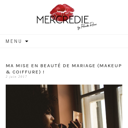
MERCREDIE
Aller
MENU
au
contenu
MA MISE EN BEAUTÉ DE MARIAGE (MAKEUP
& COIFFURE) !
2 juin 2017