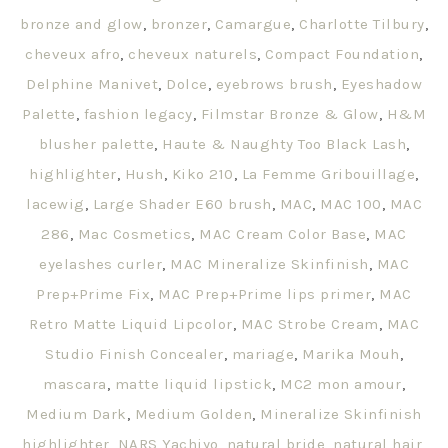
bronze and glow
,
bronzer
,
Camargue
,
Charlotte Tilbury
,
cheveux afro
,
cheveux naturels
,
Compact Foundation
,
Delphine Manivet
,
Dolce
,
eyebrows brush
,
Eyeshadow
Palette
,
fashion legacy
,
Filmstar Bronze & Glow
,
H&M
blusher palette
,
Haute & Naughty Too Black Lash
,
highlighter
,
Hush
,
Kiko 210
,
La Femme Gribouillage
,
lacewig
,
Large Shader E60 brush
,
MAC
,
MAC 100
,
MAC
286
,
Mac Cosmetics
,
MAC Cream Color Base
,
MAC
eyelashes curler
,
MAC Mineralize Skinfinish
,
MAC
Prep+Prime Fix
,
MAC Prep+Prime lips primer
,
MAC
Retro Matte Liquid Lipcolor
,
MAC Strobe Cream
,
MAC
Studio Finish Concealer
,
mariage
,
Marika Mouh
,
mascara
,
matte liquid lipstick
,
MC2 mon amour
,
Medium Dark
,
Medium Golden
,
Mineralize Skinfinish
highlighter
,
NARS Yachiyo
,
natural bride
,
natural hair
,