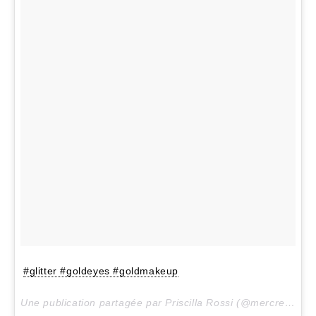
#glitter #goldeyes #goldmakeup
Une publication partagée par Priscilla Rossi (@mercredieblog) le