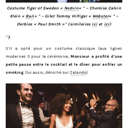
Costume Tiger of Sweden «
Nedvin
« * – Chemise Calvin
Klein «
Bari
« * – Gilet Tommy Hilfiger «
Webster
« * –
Derbies « Paul Smith »* (similaires
ici
et
ici
)
S’il a opté pour un costume classique (aux lignes
modernes !) pour la cérémonie,
Monsieur a profité d’une
petite pause entre le cocktail et le dîner pour enfiler un
smoking
(lui aussi, déniché sur
Zalando
).