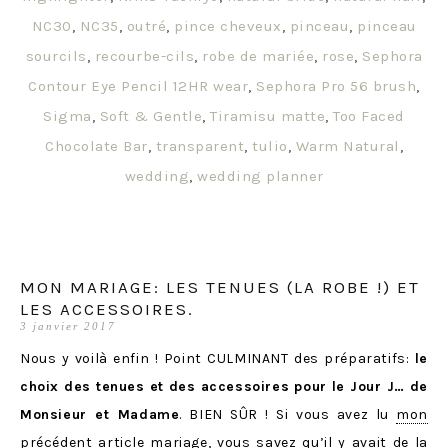
NC30
,
NC35
,
outré
,
pince cheveux
,
pinceau
,
pinceau
sourcils
,
recourbe-cils
,
robe de mariée
,
rose
,
Sephora
Contour Eye Pencil 12HR wear
,
Sephora Pro 56 brush
,
Sigma
,
Soft & Gentle
,
Tiramisu matte
,
Too Faced
Chocolate Bar
,
transparent
,
tulio
,
Warm Natural
,
wedding
,
wedding planner
MON MARIAGE: LES TENUES (LA ROBE !) ET
LES ACCESSOIRES.
3 janvier 2017
Nous y voilà enfin ! Point CULMINANT des préparatifs:
le
choix des tenues et des accessoires pour le Jour J… de
Monsieur et Madame
. BIEN SÛR ! Si vous avez lu
mon
précédent article mariage
, vous savez qu’il y avait de la