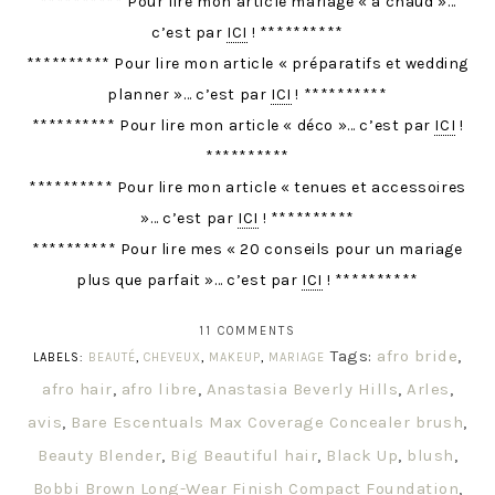
********** Pour lire mon article mariage « à chaud »…
c’est par
ICI
! **********
********** Pour lire mon article « préparatifs et wedding
planner »… c’est par
ICI
! **********
********** Pour lire mon article « déco »… c’est par
ICI
!
**********
********** Pour lire mon article « tenues et accessoires
»… c’est par
ICI
! **********
********** Pour lire mes « 20 conseils pour un mariage
plus que parfait »… c’est par
ICI
! **********
11 COMMENTS
Tags:
afro bride
,
LABELS:
BEAUTÉ
,
CHEVEUX
,
MAKEUP
,
MARIAGE
afro hair
,
afro libre
,
Anastasia Beverly Hills
,
Arles
,
avis
,
Bare Escentuals Max Coverage Concealer brush
,
Beauty Blender
,
Big Beautiful hair
,
Black Up
,
blush
,
Bobbi Brown Long-Wear Finish Compact Foundation
,