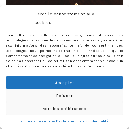
Gérer le consentement aux
cookies
Pour offrir les meilleures expériences, nous utilisons des
technologies telles que les cookies pour stocker et/ou accéder
aux informations des appareils. Le fait de consentir à ces
technologies nous permettra de traiter des données telles que le
comportement de navigation ou les ID uniques sur ce site. Le fait
de ne pas consentir ou de retirer son consentement peut avoir un
effet négatif sur certaines caractéristiques et fonctions.
Accepter
Smoking
Jack & Jones
* (similaire
ici
)
– Chemise col
cassé (?)
– Nœud papillon perso
Refuser
Voir les préférences
De mon côté, ça a été un petit peu plus complexe AH AH
Politique de cookies
Déclaration de confidentialité
AH (rire nerveux). Il faut dire qu’au départ je n’avais même