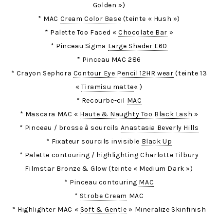
Golden »)
* MAC
Cream Color Base
(teinte « Hush »)
* Palette Too Faced «
Chocolate Bar
»
* Pinceau Sigma
Large Shader E60
* Pinceau MAC
286
* Crayon Sephora
Contour Eye Pencil 12HR wear
(teinte 13
«
Tiramisu matte
« )
* Recourbe-cil
MAC
* Mascara MAC «
Haute & Naughty Too Black Lash
»
* Pinceau / brosse à sourcils
Anastasia Beverly Hills
* Fixateur sourcils invisible
Black Up
* Palette contouring / highlighting Charlotte Tilbury
Filmstar Bronze & Glow
(teinte « Medium Dark »)
* Pinceau contouring
MAC
*
Strobe Cream
MAC
* Highlighter MAC «
Soft & Gentle
» Mineralize Skinfinish