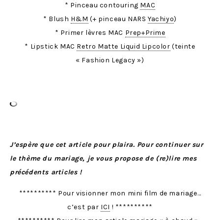
* Pinceau contouring
MAC
* Blush
H&M
(+ pinceau NARS
Yachiyo
)
* Primer lèvres MAC
Prep+Prime
* Lipstick MAC
Retro Matte Liquid Lipcolor
(teinte
« Fashion Legacy »)
J’espère que cet article pour plaira. Pour continuer sur
le thème du mariage, je vous propose de (re)lire mes
précédents articles !
********** Pour visionner mon mini film de mariage…
c’est par
ICI
! **********