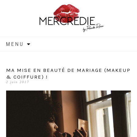
MERCREDIE
Aller
MENU
au
contenu
MA MISE EN BEAUTÉ DE MARIAGE (MAKEUP
& COIFFURE) !
2 juin 2017