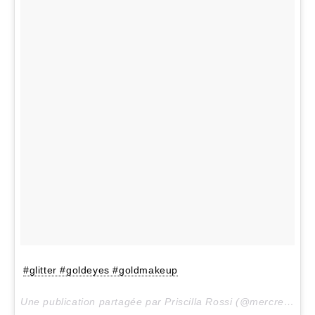
#glitter #goldeyes #goldmakeup
Une publication partagée par Priscilla Rossi (@mercredieblog) le