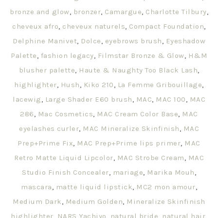
bronze and glow
,
bronzer
,
Camargue
,
Charlotte Tilbury
,
cheveux afro
,
cheveux naturels
,
Compact Foundation
,
Delphine Manivet
,
Dolce
,
eyebrows brush
,
Eyeshadow
Palette
,
fashion legacy
,
Filmstar Bronze & Glow
,
H&M
blusher palette
,
Haute & Naughty Too Black Lash
,
highlighter
,
Hush
,
Kiko 210
,
La Femme Gribouillage
,
lacewig
,
Large Shader E60 brush
,
MAC
,
MAC 100
,
MAC
286
,
Mac Cosmetics
,
MAC Cream Color Base
,
MAC
eyelashes curler
,
MAC Mineralize Skinfinish
,
MAC
Prep+Prime Fix
,
MAC Prep+Prime lips primer
,
MAC
Retro Matte Liquid Lipcolor
,
MAC Strobe Cream
,
MAC
Studio Finish Concealer
,
mariage
,
Marika Mouh
,
mascara
,
matte liquid lipstick
,
MC2 mon amour
,
Medium Dark
,
Medium Golden
,
Mineralize Skinfinish
highlighter
,
NARS Yachiyo
,
natural bride
,
natural hair
,