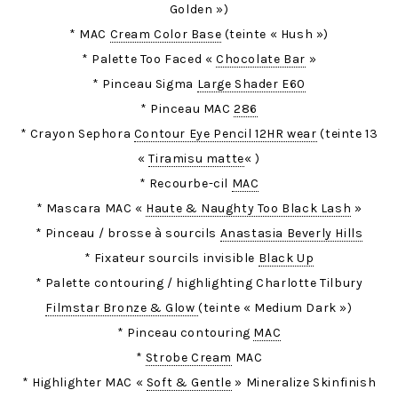
Golden »)
* MAC
Cream Color Base
(teinte « Hush »)
* Palette Too Faced «
Chocolate Bar
»
* Pinceau Sigma
Large Shader E60
* Pinceau MAC
286
* Crayon Sephora
Contour Eye Pencil 12HR wear
(teinte 13
«
Tiramisu matte
« )
* Recourbe-cil
MAC
* Mascara MAC «
Haute & Naughty Too Black Lash
»
* Pinceau / brosse à sourcils
Anastasia Beverly Hills
* Fixateur sourcils invisible
Black Up
* Palette contouring / highlighting Charlotte Tilbury
Filmstar Bronze & Glow
(teinte « Medium Dark »)
* Pinceau contouring
MAC
*
Strobe Cream
MAC
* Highlighter MAC «
Soft & Gentle
» Mineralize Skinfinish