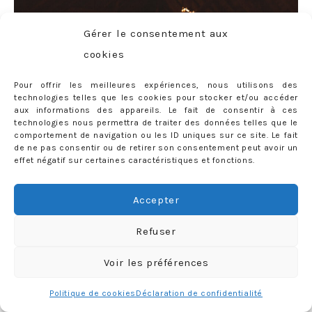
Gérer le consentement aux
cookies
Pour offrir les meilleures expériences, nous utilisons des
technologies telles que les cookies pour stocker et/ou accéder
aux informations des appareils. Le fait de consentir à ces
technologies nous permettra de traiter des données telles que le
comportement de navigation ou les ID uniques sur ce site. Le fait
de ne pas consentir ou de retirer son consentement peut avoir un
effet négatif sur certaines caractéristiques et fonctions.
Accepter
Smoking
Jack & Jones
* (similaire
ici
)
– Chemise col
cassé (?)
– Nœud papillon perso
Refuser
Voir les préférences
De mon côté, ça a été un petit peu plus complexe AH AH
Politique de cookies
Déclaration de confidentialité
AH (rire nerveux). Il faut dire qu’au départ je n’avais même