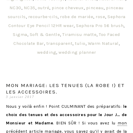
NC30
,
NC35
,
outré
,
pince cheveux
,
pinceau
,
pinceau
sourcils
,
recourbe-cils
,
robe de mariée
,
rose
,
Sephora
Contour Eye Pencil 12HR wear
,
Sephora Pro 56 brush
,
Sigma
,
Soft & Gentle
,
Tiramisu matte
,
Too Faced
Chocolate Bar
,
transparent
,
tulio
,
Warm Natural
,
wedding
,
wedding planner
MON MARIAGE: LES TENUES (LA ROBE !) ET
LES ACCESSOIRES.
3 janvier 2017
Nous y voilà enfin ! Point CULMINANT des préparatifs:
le
choix des tenues et des accessoires pour le Jour J… de
Monsieur et Madame
. BIEN SÛR ! Si vous avez lu
mon
précédent article mariage
, vous savez qu’il y avait de la