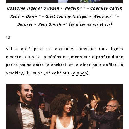
Costume Tiger of Sweden «
Nedvin
« * – Chemise Calvin
Klein «
Bari
« * – Gilet Tommy Hilfiger «
Webster
« * –
Derbies « Paul Smith »* (similaires
ici
et
ici
)
S’il a opté pour un costume classique (aux lignes
modernes !) pour la cérémonie,
Monsieur a profité d’une
petite pause entre le cocktail et le dîner pour enfiler un
smoking
(lui aussi, déniché sur
Zalando
).