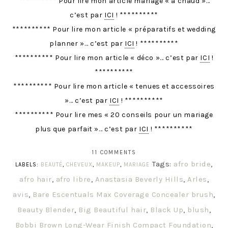
********** Pour lire mon article mariage « à chaud »…
c’est par
ICI
! **********
********** Pour lire mon article « préparatifs et wedding
planner »… c’est par
ICI
! **********
********** Pour lire mon article « déco »… c’est par
ICI
!
**********
********** Pour lire mon article « tenues et accessoires
»… c’est par
ICI
! **********
********** Pour lire mes « 20 conseils pour un mariage
plus que parfait »… c’est par
ICI
! **********
11 COMMENTS
Tags:
afro bride
,
LABELS:
BEAUTÉ
,
CHEVEUX
,
MAKEUP
,
MARIAGE
afro hair
,
afro libre
,
Anastasia Beverly Hills
,
Arles
,
avis
,
Bare Escentuals Max Coverage Concealer brush
,
Beauty Blender
,
Big Beautiful hair
,
Black Up
,
blush
,
Bobbi Brown Long-Wear Finish Compact Foundation
,