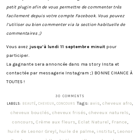
petit plugin afin de vous permettre de commenter très
facilement depuis votre compte Facebook. Vous pouvez
l’utiliser ou bien commenter via la section habituelle de
commentaires ;)
Vous avez
jusqu’à lundi 11 septembre minuit
pour
participer.
La gagnante sera annoncée dans ma story Insta et
contactée par messagerie Instagram ;) BONNE CHANCE À
TOUTES !
30 COMMENTS
Tags:
avis
,
cheveux afro
,
LABELS:
BEAUTÉ
,
CHEVEUX
,
CONCOURS
cheveux bouclés
,
cheveux frisés
,
cheveux naturels
,
concours
,
Crème aux fleurs
,
Eclat Naturel
,
France
,
huile de Leonor Greyl
,
huile de palme
,
institut
,
Leonor