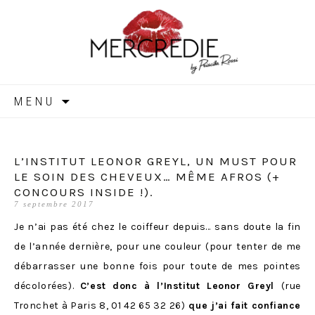
MERCREDIE
Aller
MENU
au
contenu
L’INSTITUT LEONOR GREYL, UN MUST POUR
LE SOIN DES CHEVEUX… MÊME AFROS (+
CONCOURS INSIDE !).
7 septembre 2017
Je n’ai pas été chez le coiffeur depuis… sans doute la fin
de l’année dernière, pour une couleur (pour tenter de me
débarrasser une bonne fois pour toute de mes pointes
décolorées).
C’est donc à l’Institut Leonor Greyl
(rue
Tronchet à Paris 8,
01 42 65 32 26
)
que j’ai fait confiance