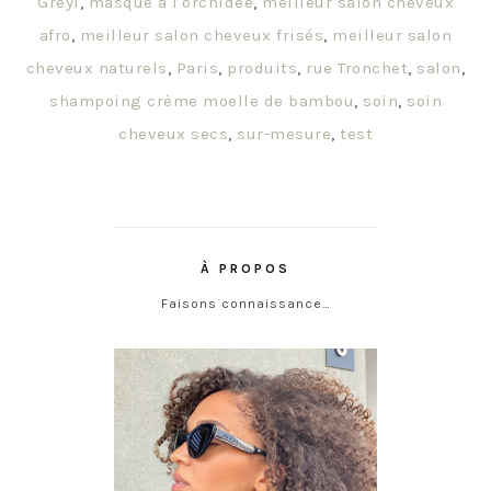
Greyl
,
masque à l'orchidée
,
meilleur salon cheveux
afro
,
meilleur salon cheveux frisés
,
meilleur salon
cheveux naturels
,
Paris
,
produits
,
rue Tronchet
,
salon
,
shampoing crème moelle de bambou
,
soin
,
soin
cheveux secs
,
sur-mesure
,
test
À PROPOS
Faisons connaissance…