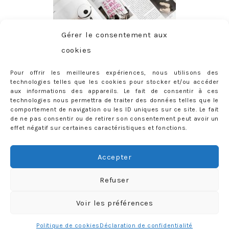
Gérer le consentement aux
cookies
Pour offrir les meilleures expériences, nous utilisons des
technologies telles que les cookies pour stocker et/ou accéder
aux informations des appareils. Le fait de consentir à ces
technologies nous permettra de traiter des données telles que le
comportement de navigation ou les ID uniques sur ce site. Le fait
de ne pas consentir ou de retirer son consentement peut avoir un
effet négatif sur certaines caractéristiques et fonctions.
ABONNEMENT
Adresse
Accepter
e-
mail
Je m'abonne !
Refuser
Rejoignez les 398 autres abonnés
Voir les préférences
mercredie © 2026 All Rights Reserved
Designed by
Light Morango
Politique de cookies
Déclaration de confidentialité