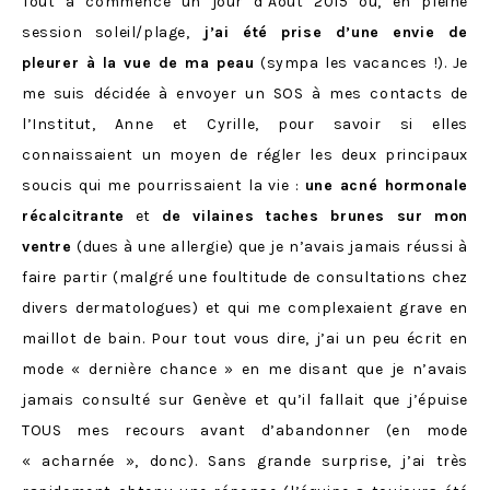
Tout a commencé un jour d’Août 2015 où, en pleine
session soleil/plage,
j’ai été prise d’une envie de
pleurer à la vue de ma peau
(sympa les vacances !). Je
me suis décidée à envoyer un SOS à mes contacts de
l’Institut, Anne et Cyrille, pour savoir si elles
connaissaient un moyen de régler les deux principaux
soucis qui me pourrissaient la vie :
une acné hormonale
récalcitrante
et
de vilaines taches brunes sur mon
ventre
(dues à une allergie) que je n’avais jamais réussi à
faire partir (malgré une foultitude de consultations chez
divers dermatologues) et qui me complexaient grave en
maillot de bain. Pour tout vous dire, j’ai un peu écrit en
mode « dernière chance » en me disant que je n’avais
jamais consulté sur Genève et qu’il fallait que j’épuise
TOUS mes recours avant d’abandonner (en mode
« acharnée », donc). Sans grande surprise, j’ai très