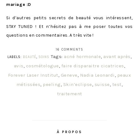
mariage :D
Si d’autres petits secrets de beauté vous intéressent,
STAY TUNED ! Et n’hésitez pas à me poser toutes vos
questions en commentaires. A très vite !
16 COMMENTS
Tags:
acné hormonale
,
avant après
,
LABELS:
BEAUTÉ
,
SOINS
avis
,
cosmétologue
,
faire disparaitre cicatrices
,
Forever Laser Institut
,
Geneve
,
Nadia Leonardi
,
peaux
métissées
,
peeling
,
Skin’eclipse
,
suisse
,
test
,
traitement
À PROPOS