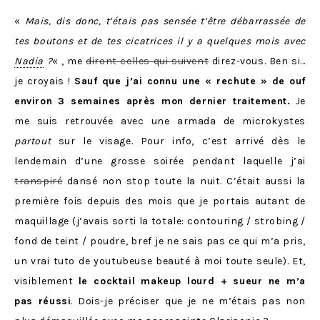
«
Mais, dis donc, t’étais pas sensée t’être débarrassée de
tes boutons et de tes cicatrices il y a quelques mois avec
Nadia
?
« , me
diront celles qui suivent
direz-vous. Ben si…
je croyais !
Sauf que j’ai connu une « rechute » de ouf
environ 3 semaines après mon dernier traitement.
Je
me suis retrouvée avec une armada de microkystes
partout
sur le visage. Pour info, c’est arrivé dès le
lendemain d’une grosse soirée pendant laquelle j’ai
transpiré
dansé non stop toute la nuit. C’était aussi la
première fois depuis des mois que je portais autant de
maquillage (j’avais sorti la totale: contouring / strobing /
fond de teint / poudre, bref je ne sais pas ce qui m’a pris,
un vrai tuto de youtubeuse beauté à moi toute seule). Et,
visiblement
le cocktail makeup lourd + sueur ne m’a
pas réussi
. Dois-je préciser que je ne m’étais pas non