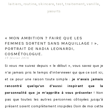
laitiers
,
routine
,
skincare
,
test
,
traitement
,
vanille
,
yaourts
« MON AMBITION ? FAIRE QUE LES
FEMMES SORTENT SANS MAQUILLAGE ! »,
PORTRAIT DE NADIA LEONARDI,
COSMÉTOLOGUE.
19 février 2016
Si vous me suivez depuis « le début », vous savez que je
n’ai jamais pris le temps d’interviewer qui que ce soit ici,
et ce pour une raison toute simple :
je n’avais jamais
rencontré quelqu’un d’aussi inspirant que la
personnalité que je m’apprête à vous présenter
! Non
pas que toutes les autres personnes côtoyées jusqu’à
présent soient complètement insipides (loin de moi cette