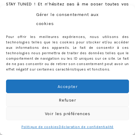
STAY TUNED ! Et n’hésitez pas à me poser toutes vos
questions en commentaires. A très vite !
Gérer le consentement aux
cookies
16 COMMENTS
Tags:
acné hormonale
,
avant après
,
LABELS:
BEAUTÉ
,
SOINS
Pour offrir les meilleures expériences, nous utilisons des
avis
,
cosmétologue
,
faire disparaitre cicatrices
,
technologies telles que les cookies pour stocker et/ou accéder
aux informations des appareils. Le fait de consentir à ces
Forever Laser Institut
,
Geneve
,
Nadia Leonardi
,
peaux
technologies nous permettra de traiter des données telles que le
comportement de navigation ou les ID uniques sur ce site. Le fait
métissées
,
peeling
,
Skin’eclipse
,
suisse
,
test
,
de ne pas consentir ou de retirer son consentement peut avoir un
traitement
effet négatif sur certaines caractéristiques et fonctions.
Accepter
Refuser
À PROPOS
Voir les préférences
Faisons connaissance…
Politique de cookies
Déclaration de confidentialité