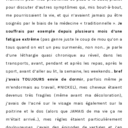
pour discuter d’autres symptômes qui, mis bout-à-bout,
me pourrissaient la vie, et qui n’avaient jamais pu être
soignés par le biais de la médecine « traditionnelle ».
Je
souffrais par exemple depuis plusieurs mois d’une
fatigue extrême
(pas genre juste le coup de mou qu’on a
tous quand on est un peu surmenés, non non… je parle
d’une léthargie quasi chronique: au réveil, dans les
transports, avant, pendant et après les repas, après le
sport, avant d’aller au lit, la semaine, les weekends…
bref
j’avais TOUJOURS envie de dormir
, parfois même je
m’endormais au travail, #NICKEL), mes cheveux étaient
devenus très fragiles (même avant ma décoloration),
j’avais de l’acné sur le visage mais également sur la
poitrine et le dos (alors que JAMAIS de ma vie ça ne
m’était arrivé…), mes règles étaient particulièrement
douloureuses, j’avais des épisodes de vertiges et j’en