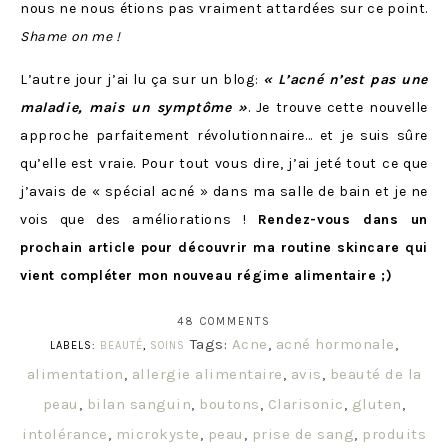
nous ne nous étions pas vraiment attardées sur ce point.
Shame on me !
L’autre jour j’ai lu ça sur un blog:
« L’acné n’est pas une
maladie, mais un symptôme »
. Je trouve cette nouvelle
approche parfaitement révolutionnaire… et je suis sûre
qu’elle est vraie. Pour tout vous dire, j’ai jeté tout ce que
j’avais de « spécial acné » dans ma salle de bain et je ne
vois que des améliorations !
Rendez-vous dans un
prochain article pour découvrir ma routine skincare qui
vient compléter mon nouveau régime alimentaire ;)
48 COMMENTS
Tags:
Acne
,
acné hormonale
,
LABELS:
BEAUTÉ
,
SOINS
alimentation
,
allergie alimentaire
,
avis
,
beauté de la
peau
,
bilan sanguin
,
boutons
,
Clarisonic
,
gluten
,
intolérance
,
microkyste
,
peau
,
prise de sang
,
produits