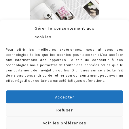
Gérer le consentement aux
cookies
Pour offrir les meilleures expériences, nous utilisons des
technologies telles que les cookies pour stocker et/ou accéder
aux informations des appareils. Le fait de consentir à ces
technologies nous permettra de traiter des données telles que le
comportement de navigation ou les ID uniques sur ce site. Le fait
de ne pas consentir ou de retirer son consentement peut avoir un
effet négatif sur certaines caractéristiques et fonctions.
ABONNEMENT
Adresse
Accepter
e-
mail
Je m'abonne !
Refuser
Rejoignez les 398 autres abonnés
Voir les préférences
mercredie © 2026 All Rights Reserved