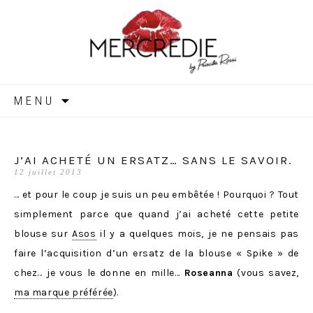
MERCREDIE
Aller
MENU
au
contenu
J’AI ACHETÉ UN ERSATZ… SANS LE SAVOIR.
12 juillet 2013
… et pour le coup je suis un peu embêtée ! Pourquoi ? Tout
simplement parce que quand j’ai acheté cette petite
blouse sur
Asos
il y a quelques mois, je ne pensais pas
faire l’acquisition d’un ersatz de la blouse « Spike » de
chez… je vous le donne en mille…
Roseanna
(vous savez,
ma marque préférée
).