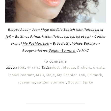
Blouse
Asos
– Jean Maje modèle Scotch (similaires
ici
et
ici
) – Bottines Primark (similaires
ici
,
ici
,
ici
et
ici
) – Collier
cristal
My Fashion Lab
– Bracelets chaînes Bershka –
Rouge-à-lèvres
Saigon Summer
de MAC
40 COMMENTS
Tags:
Asos
,
blouse
,
Dickers
,
ersatz
,
LABELS:
LOOK
,
MY STYLE
isabel marant
,
MAC
,
Maje
,
My Fashion Lab
,
Primark
,
roseanna
,
saigon summer
,
Scotch
,
Spike