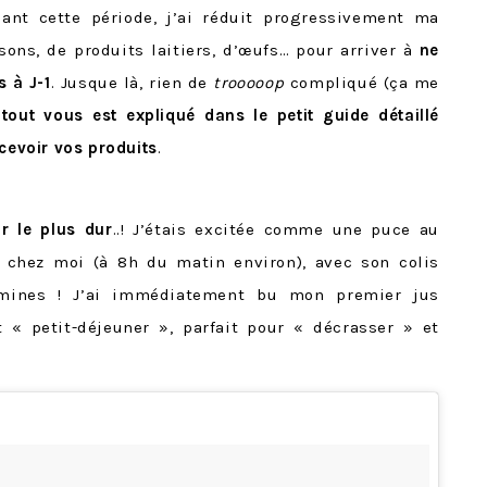
dant cette période, j’ai réduit progressivement ma
ons, de produits laitiers, d’œufs… pour arriver à
ne
 à J-1
. Jusque là, rien de
trooooop
compliqué (ça me
:
tout vous est expliqué dans le petit guide détaillé
ecevoir vos produits
.
ur le plus dur
..! J’étais excitée comme une puce au
 chez moi (à 8h du matin environ), avec son colis
amines ! J’ai immédiatement bu mon premier jus
t « petit-déjeuner », parfait pour « décrasser » et