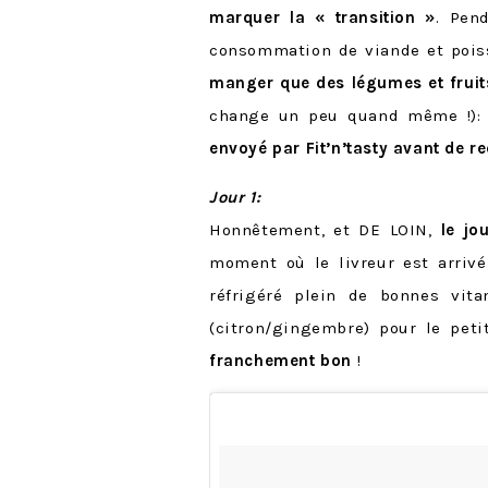
marquer la « transition »
. Pen
consommation de viande et poiss
manger que des légumes et fruits
change un peu quand même !)
envoyé par Fit’n’tasty avant de r
Jour 1:
Honnêtement, et DE LOIN,
le jo
moment où le livreur est arrivé
réfrigéré plein de bonnes vit
(citron/gingembre) pour le peti
franchement bon
!