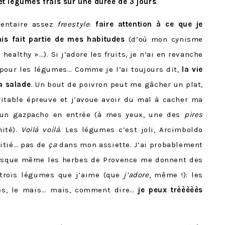
t légumes frais sur une durée de 3 jours
.
mentaire assez
freestyle
:
faire attention à ce que je
s fait partie de mes habitudes
(d’où mon cynisme
healthy »…). Si j’adore les fruits, je n’ai en revanche
 pour les légumes… Comme je l’ai toujours dit,
la vie
a salade
. Un bout de poivron peut me gâcher un plat,
itable épreuve et j’avoue avoir du mal à cacher ma
t un gazpacho en entrée (à mes yeux, une des
pires
nité).
Voilà voilà
. Les légumes c’est joli, Arcimboldo
pitié… pas de
ça
dans mon assiette. J’ai probablement
uisque même les herbes de Provence me donnent des
x-trois légumes que j’aime (que
j’adore
, même !): les
erges, le maïs… mais, comment dire…
je peux trèèèèès