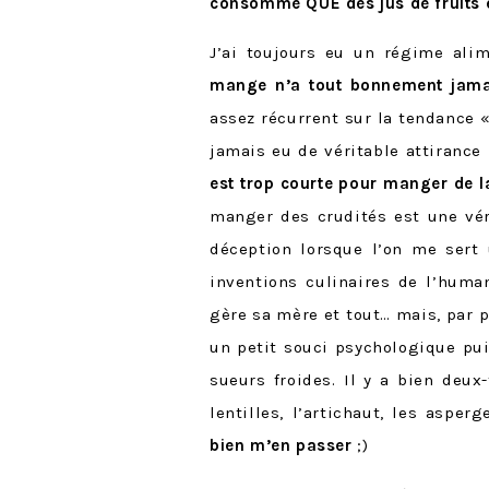
consommé QUE des jus de fruits e
J’ai toujours eu un régime ali
mange n’a tout bonnement jamai
assez récurrent sur la tendance « 
jamais eu de véritable attirance
est trop courte pour manger de l
manger des crudités est une vér
déception lorsque l’on me ser
inventions culinaires de l’huma
gère sa mère et tout… mais, par 
un petit souci psychologique p
sueurs froides. Il y a bien deu
lentilles, l’artichaut, les asp
bien m’en passer
;)