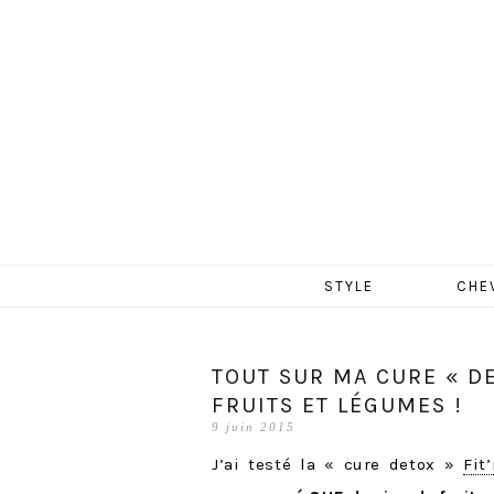
MERCR
Aller
STYLE
CHE
au
contenu
TOUT SUR MA CURE « DE
FRUITS ET LÉGUMES !
9 juin 2015
J’ai testé la « cure detox »
Fit