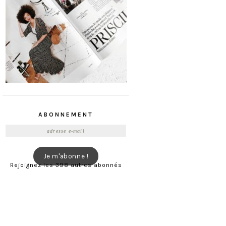
ABONNEMENT
Adresse
e-
mail
Je m'abonne !
Rejoignez les 398 autres abonnés