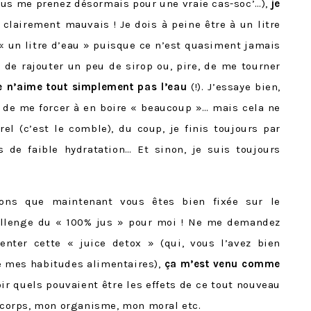
vous me prenez désormais pour une vraie cas-soc’…),
je
st clairement mauvais ! Je dois à peine être à un litre
 « un litre d’eau » puisque ce n’est quasiment jamais
e de rajouter un peu de sirop ou, pire, de me tourner
e n’aime tout simplement pas l’eau
(!). J’essaye bien,
 de me forcer à en boire « beaucoup »… mais cela ne
l (c’est le comble), du coup, je finis toujours par
s de faible hydratation… Et sinon, je suis toujours
ons que maintenant vous êtes bien fixée sur le
allenge du « 100% jus » pour moi ! Ne me demandez
enter cette « juice detox » (qui, vous l’avez bien
de mes habitudes alimentaires),
ça m’est venu comme
oir quels pouvaient être les effets de ce tout nouveau
corps, mon organisme, mon moral etc.