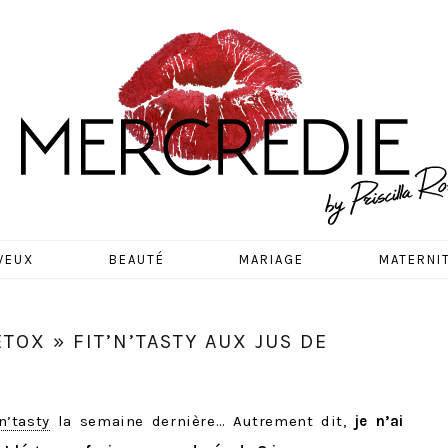
EDIE
VEUX
BEAUTÉ
MARIAGE
MATERNI
TOX » FIT’N’TASTY AUX JUS DE
’n’tasty
la semaine dernière… Autrement dit,
je n’ai