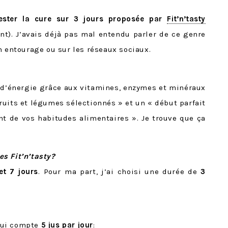
tester la cure sur 3 jours proposée par
Fit’n’tasty
t). J’avais déjà pas mal entendu parler de ce genre
n entourage ou sur les réseaux sociaux.
n d’énergie grâce aux vitamines, enzymes et minéraux
ruits et légumes sélectionnés » et un « début parfait
 de vos habitudes alimentaires ». Je trouve que ça
s Fit’n’tasty?
 et 7 jours
. Pour ma part, j’ai choisi une durée de
3
 qui compte
5 jus par jour
: