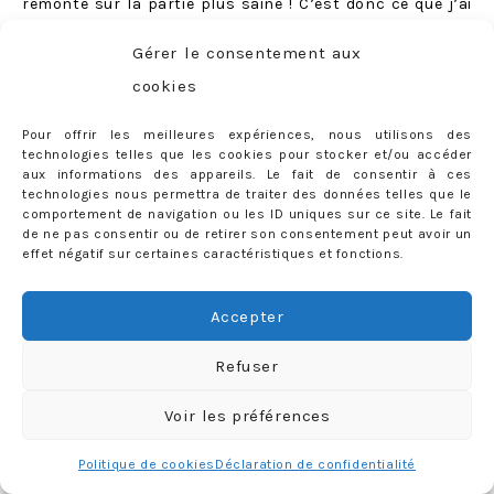
remonte sur la partie plus saine ! C’est donc ce que j’ai
fait :)
Gérer le consentement aux
Enfin, je retournerai très probablement chez Cazance:
cookies
ce salon est vraiment topissime, les coiffeuses sont
Pour offrir les meilleures expériences, nous utilisons des
brillantes, très très à l’écoute et d’une gentillesse rare.
technologies telles que les cookies pour stocker et/ou accéder
aux informations des appareils. Le fait de consentir à ces
technologies nous permettra de traiter des données telles que le
comportement de navigation ou les ID uniques sur ce site. Le fait
de ne pas consentir ou de retirer son consentement peut avoir un
C’est quoi la suite ?
effet négatif sur certaines caractéristiques et fonctions.
Je n’ai pas la moindre idée de si je serai toujours blonde
pour mon mariage (je vous jure que c’est vrai, personne
Accepter
ne me croit quand je le dis…). Je n’ai pas envie d’avoir fait
tous ces efforts « pour rien » et de repasser au brun
Refuser
aussi rapidement… Je n’ai pas non plus envie de profiter
Voir les préférences
de ma base ultra claire pour tenter des délires gris ou
pastel comme on voit partout, ce n’est pas quelque
Politique de cookies
Déclaration de confidentialité
chose qui m’attire vraiment pour le moment. Je pense me