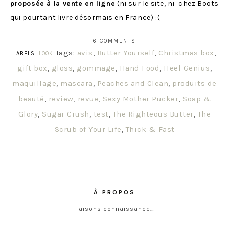
proposée à la vente en ligne
(ni sur le site, ni chez Boots
qui pourtant livre désormais en France) :(
6 COMMENTS
Tags:
avis
,
Butter Yourself
,
Christmas box
,
LABELS:
LOOK
gift box
,
gloss
,
gommage
,
Hand Food
,
Heel Genius
,
maquillage
,
mascara
,
Peaches and Clean
,
produits de
beauté
,
review
,
revue
,
Sexy Mother Pucker
,
Soap &
Glory
,
Sugar Crush
,
test
,
The Righteous Butter
,
The
Scrub of Your Life
,
Thick & Fast
À PROPOS
Faisons connaissance…