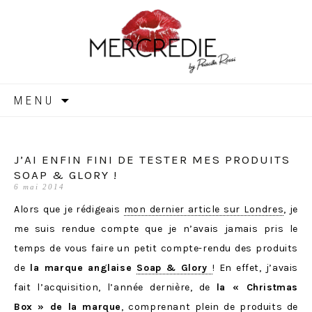
MERCREDIE
Aller
MENU
au
contenu
J’AI ENFIN FINI DE TESTER MES PRODUITS
SOAP & GLORY !
6 mai 2014
Alors que je rédigeais
mon dernier article sur Londres
, je
me suis rendue compte que je n’avais jamais pris le
temps de vous faire un petit compte-rendu des produits
de
la marque anglaise
Soap & Glory
! En effet, j’avais
fait l’acquisition, l’année dernière, de
la « Christmas
Box » de la marque
, comprenant plein de produits de