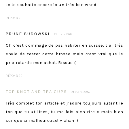
Je te souhaite encore 1x un très bon wknd.
RÉPONDRE
PRUNE BUDOWSKI
21 mars 2014
Oh c’est dommage de pas habiter en suisse. J’ai très
envie de tester cette brosse mais c’est vrai que le
prix retarde mon achat. Bisous :)
RÉPONDRE
TOP KNOT AND TEA CUPS
21 mars 2014
Très complet ton article et j’adore toujours autant le
ton que tu utilises, tu me fais bien rire « mais bien
sur que si malheureuse! » ahah :)