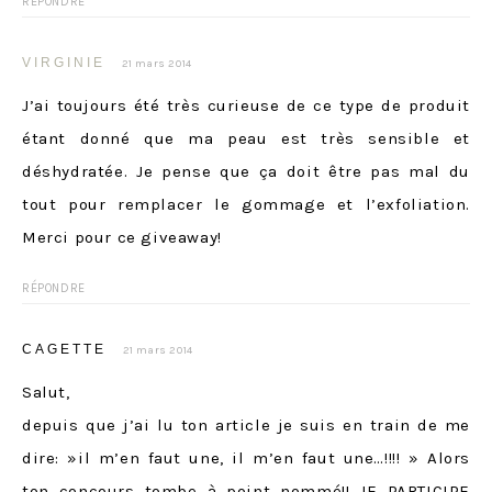
RÉPONDRE
VIRGINIE
21 mars 2014
J’ai toujours été très curieuse de ce type de produit
étant donné que ma peau est très sensible et
déshydratée. Je pense que ça doit être pas mal du
tout pour remplacer le gommage et l’exfoliation.
Merci pour ce giveaway!
RÉPONDRE
CAGETTE
21 mars 2014
Salut,
depuis que j’ai lu ton article je suis en train de me
dire: »il m’en faut une, il m’en faut une…!!!! » Alors
ton concours tombe à point nommé!! JE PARTICIPE