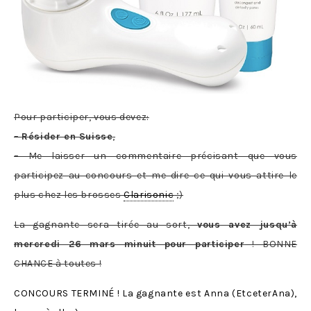
Pour participer, vous devez:
–
Résider en Suisse
,
– Me laisser un commentaire précisant que vous
participez au concours et me dire ce qui vous attire le
plus chez les brosses
Clarisonic
;)
La gagnante sera tirée au sort,
vous avez jusqu’à
mercredi 26 mars minuit pour participer
! BONNE
CHANCE à toutes !
CONCOURS TERMINÉ ! La gagnante est Anna (EtceterAna),