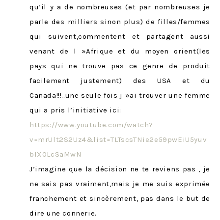
qu’il y a de nombreuses (et par nombreuses je
parle des milliers sinon plus) de filles/femmes
qui suivent,commentent et partagent aussi
venant de l »Afrique et du moyen orient(les
pays qui ne trouve pas ce genre de produit
facilement justement) des USA et du
Canada!!!..une seule fois j »ai trouver une femme
qui a pris l’initiative ici:
https://www.youtube.com/watch?
v=mrUlt2S2Uz4&list=TLTscsTNie2e59pwEiU5yuv
bIX0LcSaMwN
J’imagine que la décision ne te reviens pas , je
ne sais pas vraiment,mais je me suis exprimée
franchement et sincèrement, pas dans le but de
dire une connerie.