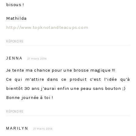
bisous !
Mathilda
http://www.topknotandteacups.com
RÉPONDRE
JENNA
21 mars 2014
Je tente ma chance pour une brosse magique !!!
Ce qui m’attire dans ce produit c’est l’idée qu’à
bientôt 30 ans j’aurai enfin une peau sans bouton ;)
Bonne journée à toi !
RÉPONDRE
MARILYN
21 mars 2014