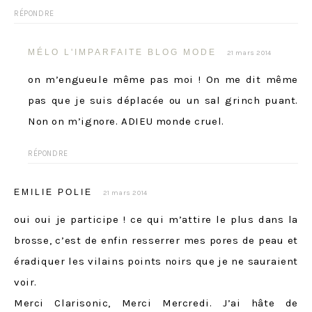
RÉPONDRE
MÉLO L'IMPARFAITE BLOG MODE
21 mars 2014
on m’engueule même pas moi ! On me dit même
pas que je suis déplacée ou un sal grinch puant.
Non on m’ignore. ADIEU monde cruel.
RÉPONDRE
EMILIE POLIE
21 mars 2014
oui oui je participe ! ce qui m’attire le plus dans la
brosse, c’est de enfin resserrer mes pores de peau et
éradiquer les vilains points noirs que je ne sauraient
voir.
Merci Clarisonic, Merci Mercredi. J’ai hâte de