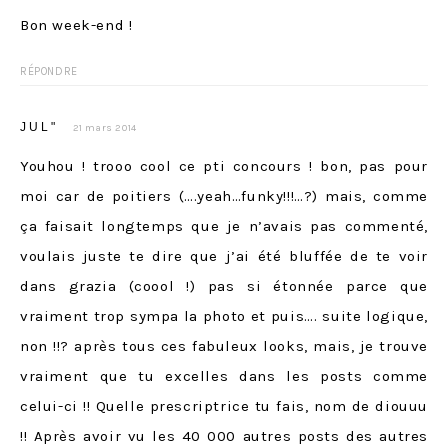
Bon week-end !
RÉPONDRE
JUL"
21 mars 2014
Youhou ! trooo cool ce pti concours ! bon, pas pour
moi car de poitiers (….yeah…funky!!!…?) mais, comme
ça faisait longtemps que je n’avais pas commenté,
voulais juste te dire que j’ai été bluffée de te voir
dans grazia (coool !) pas si étonnée parce que
vraiment trop sympa la photo et puis…. suite logique,
non !!? après tous ces fabuleux looks, mais, je trouve
vraiment que tu excelles dans les posts comme
celui-ci !! Quelle prescriptrice tu fais, nom de diouuu
!! Après avoir vu les 40 000 autres posts des autres