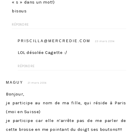
« s » dans un mot!)
bisous
RÉPONDRE
PRISCILLA@MERCREDIE.COM
23 mars 2014
LOL désolée Cagette :/
RÉPONDRE
MAGUY
21 mars 2014
Bonjour,
je participe au nom de ma fille, qui réside à Paris
(moi en Suisse)
je participe car elle n’arrête pas de me parler de
cette brosse en me pointant du doigt ses boutons!!!!