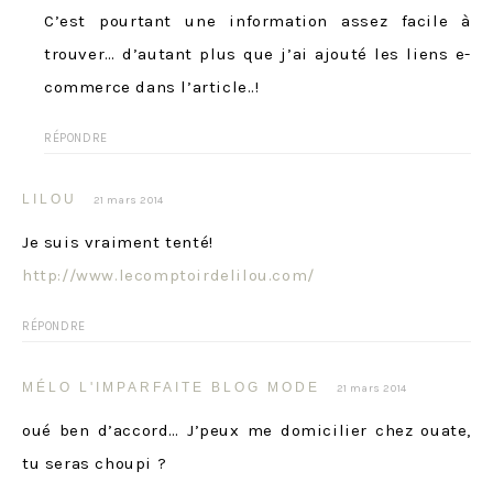
C’est pourtant une information assez facile à
trouver… d’autant plus que j’ai ajouté les liens e-
commerce dans l’article..!
RÉPONDRE
LILOU
21 mars 2014
Je suis vraiment tenté!
http://www.lecomptoirdelilou.com/
RÉPONDRE
MÉLO L'IMPARFAITE BLOG MODE
21 mars 2014
oué ben d’accord… J’peux me domicilier chez ouate,
tu seras choupi ?