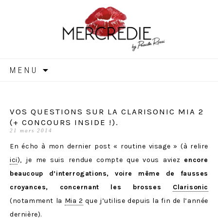
MERCREDIE
Aller
MENU
au
contenu
VOS QUESTIONS SUR LA CLARISONIC MIA 2
(+ CONCOURS INSIDE !).
21 mars 2014
En écho à mon dernier post « routine visage » (à relire
ici
), je me suis rendue compte que vous aviez
encore
beaucoup d’interrogations, voire même de fausses
croyances, concernant les brosses
Clarisonic
(notamment la
Mia 2
que j’utilise depuis la fin de l’année
dernière).