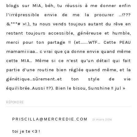
blogs sur MIA, béh, tu réussis à me donner enfin
l’irrépressible envie de me la procurer …!???
&***# »!.), tu nous vends toujous autant du rêve en
restant toujours accessible, généreuse et humble,
merci pour ton partage !! (et……..WTF… Cette PEAU
mamamiiiaa… c vrai que ça donne envie quand même
cette MIA… Même si ce n’est qu’un détail qui fait
partie d’une routine bien réglée quand même, et la
génétique…sûrement..et ton style de vie
équilibrée..Aussi !!?). Bien le bisou, Sunshine !! jul »
RÉPONDRE
PRISCILLA@MERCREDIE.COM
21 mars 2014
toi je te <3 !