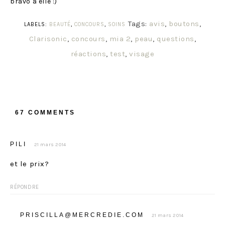
bravo à elle :)
Tags:
avis
,
boutons
,
LABELS:
BEAUTÉ
,
CONCOURS
,
SOINS
Clarisonic
,
concours
,
mia 2
,
peau
,
questions
,
réactions
,
test
,
visage
67 COMMENTS
PILI
21 mars 2014
et le prix?
RÉPONDRE
PRISCILLA@MERCREDIE.COM
21 mars 2014