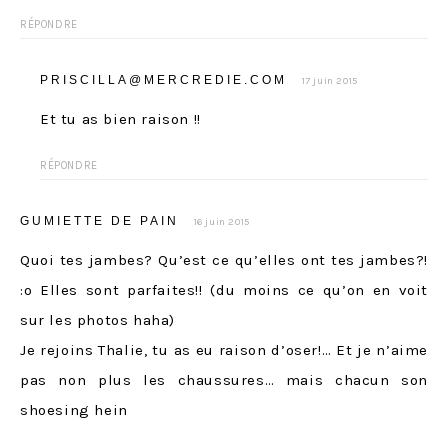
RÉPONDRE
PRISCILLA@MERCREDIE.COM
17 juin 2015
Et tu as bien raison !!
RÉPONDRE
GUMIETTE DE PAIN
16 juin 2015
Quoi tes jambes? Qu’est ce qu’elles ont tes jambes?!
:o Elles sont parfaites!! (du moins ce qu’on en voit
sur les photos haha)
Je rejoins Thalie, tu as eu raison d’oser!… Et je n’aime
pas non plus les chaussures… mais chacun son
shoesing hein