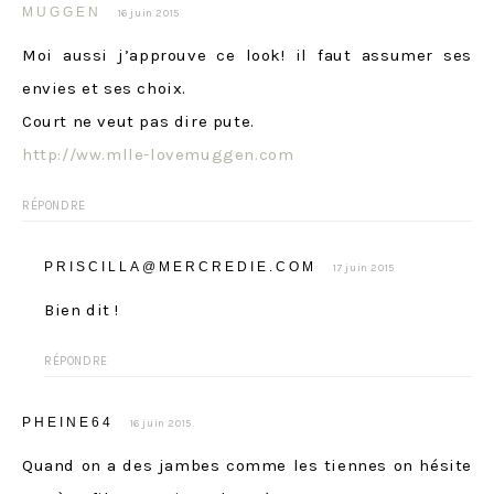
MUGGEN
16 juin 2015
Moi aussi j’approuve ce look! il faut assumer ses
envies et ses choix.
Court ne veut pas dire pute.
http://ww.mlle-lovemuggen.com
RÉPONDRE
PRISCILLA@MERCREDIE.COM
17 juin 2015
Bien dit !
RÉPONDRE
PHEINE64
16 juin 2015
Quand on a des jambes comme les tiennes on hésite