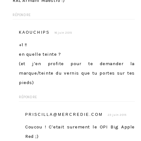
RAL Armani Maestro :)
RÉPONDRE
KAOUCHIPS
18 juin 2015
+1 !!
en quelle teinte ?
(et j’en profite pour te demander la
marque/teinte du vernis que tu portes sur tes
pieds)
RÉPONDRE
PRISCILLA@MERCREDIE.COM
23 juin 2015
Coucou ! C’etait surement le OPI Big Apple
Red ;)