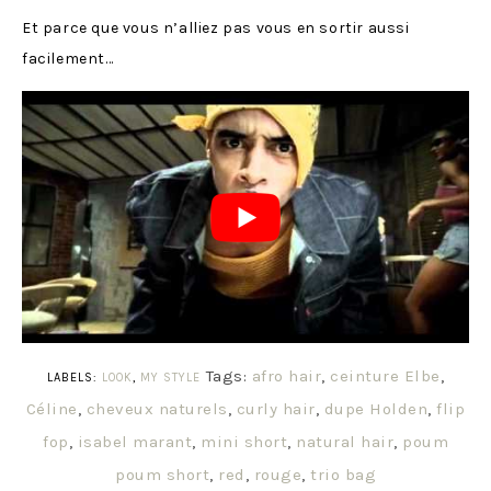
Et parce que vous n’alliez pas vous en sortir aussi
facilement…
Tags:
afro hair
,
ceinture Elbe
,
LABELS:
LOOK
,
MY STYLE
Céline
,
cheveux naturels
,
curly hair
,
dupe Holden
,
flip
fop
,
isabel marant
,
mini short
,
natural hair
,
poum
poum short
,
red
,
rouge
,
trio bag