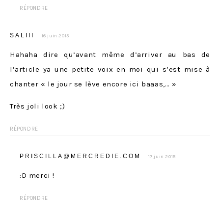
RÉPONDRE
SALIII
16 juin 2015
Hahaha dire qu’avant même d’arriver au bas de
l’article ya une petite voix en moi qui s’est mise à
chanter « le jour se lève encore ici baaas,… »
Très joli look ;)
RÉPONDRE
PRISCILLA@MERCREDIE.COM
17 juin 2015
:D merci !
RÉPONDRE