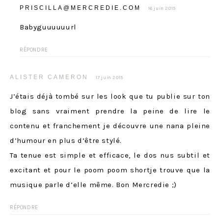
PRISCILLA@MERCREDIE.COM
16 juin 2015
Babyguuuuuurl
RÉPONDRE
ALISTER CAMERON
17 juin 2015
J’étais déjà tombé sur les look que tu publie sur ton
blog sans vraiment prendre la peine de lire le
contenu et franchement je découvre une nana pleine
d’humour en plus d’être stylé.
Ta tenue est simple et efficace, le dos nus subtil et
excitant et pour le poom poom shortje trouve que la
musique parle d’elle même. Bon Mercredie ;)
RÉPONDRE