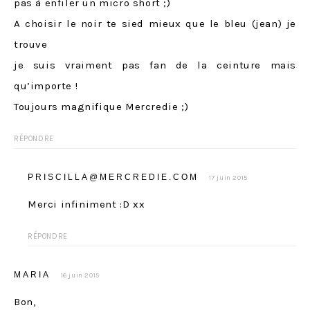
pas à enfiler un micro short ;)
A choisir le noir te sied mieux que le bleu (jean) je
trouve
je suis vraiment pas fan de la ceinture mais
qu’importe !
Toujours magnifique Mercredie ;)
RÉPONDRE
PRISCILLA@MERCREDIE.COM
17 juin 2015
Merci infiniment :D xx
RÉPONDRE
MARIA
16 juin 2015
Bon,