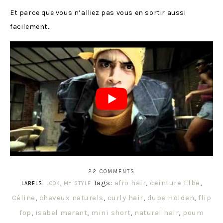
Et parce que vous n’alliez pas vous en sortir aussi
facilement…
22 COMMENTS
Tags:
afro hair
,
ceinture Elbe
,
LABELS:
LOOK
,
MY STYLE
Céline
,
cheveux naturels
,
curly hair
,
dupe Holden
,
flip
fop
,
isabel marant
,
mini short
,
natural hair
,
poum