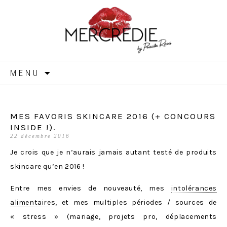
MERCREDIE
Aller
MENU
au
contenu
MES FAVORIS SKINCARE 2016 (+ CONCOURS
INSIDE !).
22 décembre 2016
Je crois que je n’aurais jamais autant testé de produits
skincare qu’en 2016 !
Entre mes envies de nouveauté, mes
intolérances
alimentaires
, et mes multiples périodes / sources de
« stress » (mariage, projets pro, déplacements