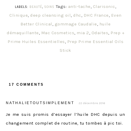
Tags:
anti-tache
,
Clarisonic
,
LABELS:
BEAUTÉ
,
SOINS
Clinique
,
deep cleansing oil
,
dhc
,
DHC France
,
Even
Better Clinical
,
gommage Caudalie
,
huile
démaquillante
,
Mac Cosmetics
,
mia 2
,
Odaites
,
Prep +
Prime Huiles Essentielles
,
Prep Prime Essential Oils
Stick
17 COMMENTS
NATHALIETOUTSIMPLEMENT
22 décembre 2016
Je me suis promis d’essayer l’huile DHC depuis un
changement complet de routine, tu tombes à pic toi.