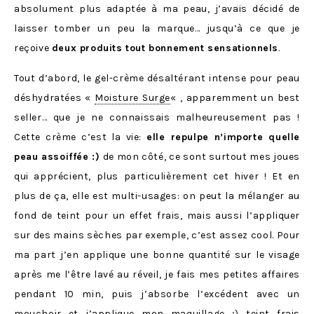
absolument plus adaptée à ma peau, j’avais décidé de
laisser tomber un peu la marque… jusqu’à ce que je
reçoive
deux produits tout bonnement sensationnels
.
Tout d’abord, le gel-crème désaltérant intense pour peau
déshydratées «
Moisture Surge
« , apparemment un best
seller… que je ne connaissais malheureusement pas !
Cette crème c’est la vie:
elle repulpe n’importe quelle
peau assoiffée :)
de mon côté, ce sont surtout mes joues
qui apprécient, plus particulièrement cet hiver ! Et en
plus de ça, elle est multi-usages: on peut la mélanger au
fond de teint pour un effet frais, mais aussi l’appliquer
sur des mains sèches par exemple, c’est assez cool. Pour
ma part j’en applique une bonne quantité sur le visage
après me l’être lavé au réveil, je fais mes petites affaires
pendant 10 min, puis j’absorbe l’excédent avec un
mouchoir et j’applique mon maquillage ;) teint frais