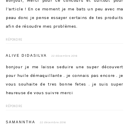
Bonjour, Merci pour ce concours et surtout pour
l’article ! En ce moment je me bats un peu avec ma
peau donc je pense essayer certains de tes produits
afin de résoudre mes problèmes.
RÉPONDRE
ALIVE DIDASILVA
22 décembre 2016
bonjour je me laisse seduire une super découvert
pour huile démaquillante . je connais pas encore . je
vous souhaite de tres bonne fetes . je suis super
heureuse de vous suivre merci
RÉPONDRE
SAMANNTHA
22 décembre 2016