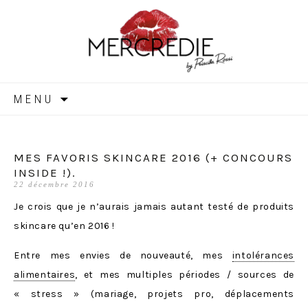
MERCREDIE
Aller
MENU
au
contenu
MES FAVORIS SKINCARE 2016 (+ CONCOURS
INSIDE !).
22 décembre 2016
Je crois que je n’aurais jamais autant testé de produits
skincare qu’en 2016 !
Entre mes envies de nouveauté, mes
intolérances
alimentaires
, et mes multiples périodes / sources de
« stress » (mariage, projets pro, déplacements