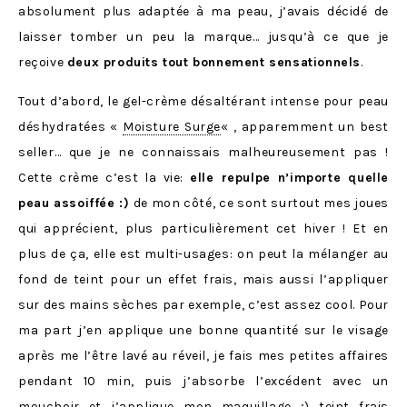
absolument plus adaptée à ma peau, j’avais décidé de
laisser tomber un peu la marque… jusqu’à ce que je
reçoive
deux produits tout bonnement sensationnels
.
Tout d’abord, le gel-crème désaltérant intense pour peau
déshydratées «
Moisture Surge
« , apparemment un best
seller… que je ne connaissais malheureusement pas !
Cette crème c’est la vie:
elle repulpe n’importe quelle
peau assoiffée :)
de mon côté, ce sont surtout mes joues
qui apprécient, plus particulièrement cet hiver ! Et en
plus de ça, elle est multi-usages: on peut la mélanger au
fond de teint pour un effet frais, mais aussi l’appliquer
sur des mains sèches par exemple, c’est assez cool. Pour
ma part j’en applique une bonne quantité sur le visage
après me l’être lavé au réveil, je fais mes petites affaires
pendant 10 min, puis j’absorbe l’excédent avec un
mouchoir et j’applique mon maquillage ;) teint frais