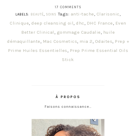
17 COMMENTS
Tags:
anti-tache
,
Clarisonic
,
LABELS:
BEAUTÉ
,
SOINS
Clinique
,
deep cleansing oil
,
dhc
,
DHC France
,
Even
Better Clinical
,
gommage Caudalie
,
huile
démaquillante
,
Mac Cosmetics
,
mia 2
,
Odaites
,
Prep +
Prime Huiles Essentielles
,
Prep Prime Essential Oils
Stick
À PROPOS
Faisons connaissance…