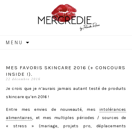
MERCREDIE
Aller
MENU
au
contenu
MES FAVORIS SKINCARE 2016 (+ CONCOURS
INSIDE !).
22 décembre 2016
Je crois que je n’aurais jamais autant testé de produits
skincare qu’en 2016 !
Entre mes envies de nouveauté, mes
intolérances
alimentaires
, et mes multiples périodes / sources de
« stress » (mariage, projets pro, déplacements