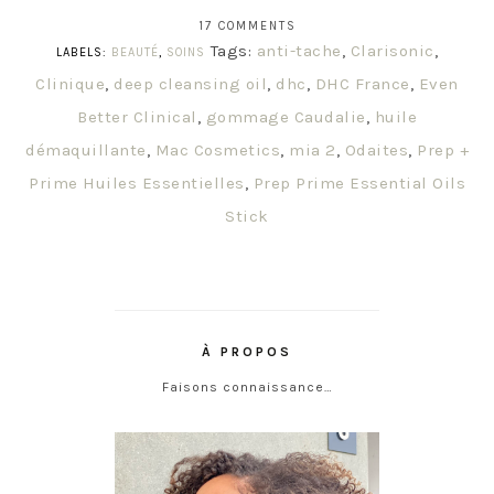
17 COMMENTS
Tags:
anti-tache
,
Clarisonic
,
LABELS:
BEAUTÉ
,
SOINS
Clinique
,
deep cleansing oil
,
dhc
,
DHC France
,
Even
Better Clinical
,
gommage Caudalie
,
huile
démaquillante
,
Mac Cosmetics
,
mia 2
,
Odaites
,
Prep +
Prime Huiles Essentielles
,
Prep Prime Essential Oils
Stick
À PROPOS
Faisons connaissance…