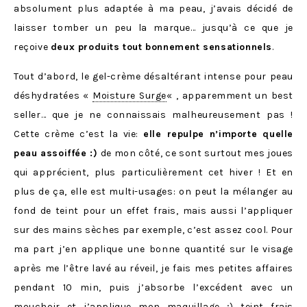
absolument plus adaptée à ma peau, j’avais décidé de
laisser tomber un peu la marque… jusqu’à ce que je
reçoive
deux produits tout bonnement sensationnels
.
Tout d’abord, le gel-crème désaltérant intense pour peau
déshydratées «
Moisture Surge
« , apparemment un best
seller… que je ne connaissais malheureusement pas !
Cette crème c’est la vie:
elle repulpe n’importe quelle
peau assoiffée :)
de mon côté, ce sont surtout mes joues
qui apprécient, plus particulièrement cet hiver ! Et en
plus de ça, elle est multi-usages: on peut la mélanger au
fond de teint pour un effet frais, mais aussi l’appliquer
sur des mains sèches par exemple, c’est assez cool. Pour
ma part j’en applique une bonne quantité sur le visage
après me l’être lavé au réveil, je fais mes petites affaires
pendant 10 min, puis j’absorbe l’excédent avec un
mouchoir et j’applique mon maquillage ;) teint frais