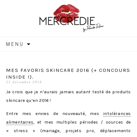
MERCREDIE
Aller
MENU
au
contenu
MES FAVORIS SKINCARE 2016 (+ CONCOURS
INSIDE !).
22 décembre 2016
Je crois que je n’aurais jamais autant testé de produits
skincare qu’en 2016 !
Entre mes envies de nouveauté, mes
intolérances
alimentaires
, et mes multiples périodes / sources de
« stress » (mariage, projets pro, déplacements