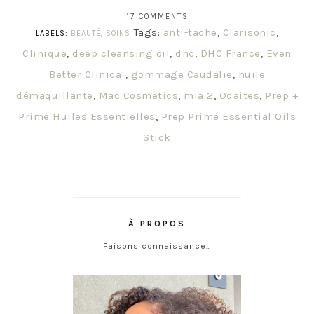
17 COMMENTS
Tags:
anti-tache
,
Clarisonic
,
LABELS:
BEAUTÉ
,
SOINS
Clinique
,
deep cleansing oil
,
dhc
,
DHC France
,
Even
Better Clinical
,
gommage Caudalie
,
huile
démaquillante
,
Mac Cosmetics
,
mia 2
,
Odaites
,
Prep +
Prime Huiles Essentielles
,
Prep Prime Essential Oils
Stick
À PROPOS
Faisons connaissance…