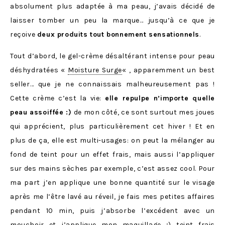
absolument plus adaptée à ma peau, j’avais décidé de
laisser tomber un peu la marque… jusqu’à ce que je
reçoive
deux produits tout bonnement sensationnels
.
Tout d’abord, le gel-crème désaltérant intense pour peau
déshydratées «
Moisture Surge
« , apparemment un best
seller… que je ne connaissais malheureusement pas !
Cette crème c’est la vie:
elle repulpe n’importe quelle
peau assoiffée :)
de mon côté, ce sont surtout mes joues
qui apprécient, plus particulièrement cet hiver ! Et en
plus de ça, elle est multi-usages: on peut la mélanger au
fond de teint pour un effet frais, mais aussi l’appliquer
sur des mains sèches par exemple, c’est assez cool. Pour
ma part j’en applique une bonne quantité sur le visage
après me l’être lavé au réveil, je fais mes petites affaires
pendant 10 min, puis j’absorbe l’excédent avec un
mouchoir et j’applique mon maquillage ;) teint frais