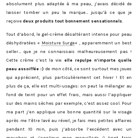
absolument plus adaptée à ma peau, j’avais décidé de
laisser tomber un peu la marque… jusqu’à ce que je
reçoive
deux produits tout bonnement sensationnels
.
Tout d’abord, le gel-crème désaltérant intense pour peau
déshydratées «
Moisture Surge
« , apparemment un best
seller… que je ne connaissais malheureusement pas !
Cette crème c’est la vie:
elle repulpe n’importe quelle
peau assoiffée :)
de mon côté, ce sont surtout mes joues
qui apprécient, plus particulièrement cet hiver ! Et en
plus de ça, elle est multi-usages: on peut la mélanger au
fond de teint pour un effet frais, mais aussi l’appliquer
sur des mains sèches par exemple, c’est assez cool. Pour
ma part j’en applique une bonne quantité sur le visage
après me l’être lavé au réveil, je fais mes petites affaires
pendant 10 min, puis j’absorbe l’excédent avec un
mouchoir et j’applique mon maquillage ;) teint frais