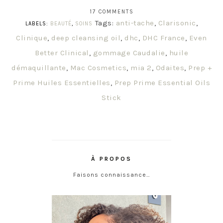
17 COMMENTS
Tags:
anti-tache
,
Clarisonic
,
LABELS:
BEAUTÉ
,
SOINS
Clinique
,
deep cleansing oil
,
dhc
,
DHC France
,
Even
Better Clinical
,
gommage Caudalie
,
huile
démaquillante
,
Mac Cosmetics
,
mia 2
,
Odaites
,
Prep +
Prime Huiles Essentielles
,
Prep Prime Essential Oils
Stick
À PROPOS
Faisons connaissance…