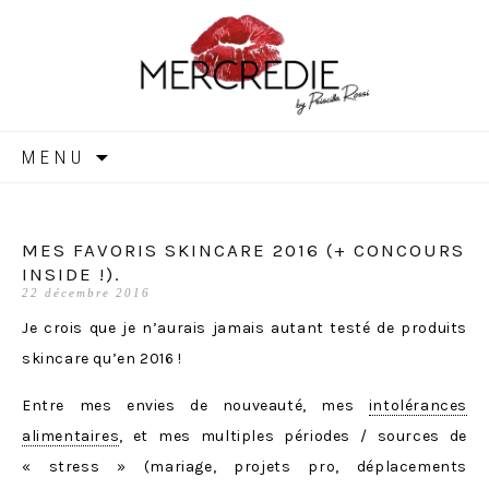
MERCREDIE
Aller
MENU
au
contenu
MES FAVORIS SKINCARE 2016 (+ CONCOURS
INSIDE !).
22 décembre 2016
Je crois que je n’aurais jamais autant testé de produits
skincare qu’en 2016 !
Entre mes envies de nouveauté, mes
intolérances
alimentaires
, et mes multiples périodes / sources de
« stress » (mariage, projets pro, déplacements