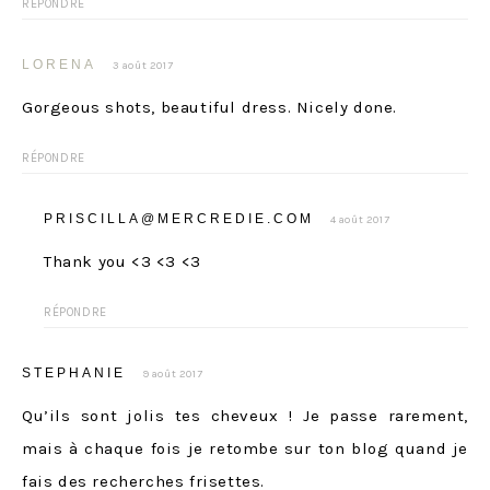
RÉPONDRE
LORENA
3 août 2017
Gorgeous shots, beautiful dress. Nicely done.
RÉPONDRE
PRISCILLA@MERCREDIE.COM
4 août 2017
Thank you <3 <3 <3
RÉPONDRE
STEPHANIE
9 août 2017
Qu’ils sont jolis tes cheveux ! Je passe rarement,
mais à chaque fois je retombe sur ton blog quand je
fais des recherches frisettes.