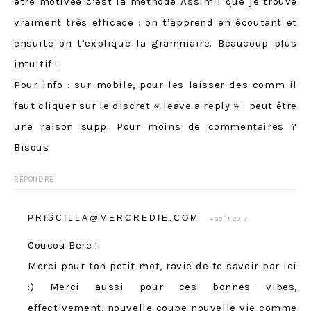
être motivée c’est la méthode Assimil que je trouve
vraiment très efficace : on t’apprend en écoutant et
ensuite on t’explique la grammaire. Beaucoup plus
intuitif !
Pour info : sur mobile, pour les laisser des comm il
faut cliquer sur le discret « leave a reply » : peut être
une raison supp. Pour moins de commentaires ?
Bisous
RÉPONDRE
PRISCILLA@MERCREDIE.COM
4 août 2017
Coucou Bere !
Merci pour ton petit mot, ravie de te savoir par ici
:) Merci aussi pour ces bonnes vibes,
effectivement, nouvelle coupe nouvelle vie comme