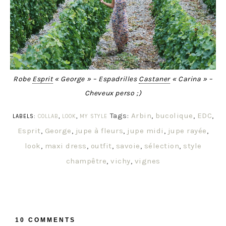
Robe
Esprit
« George » – Espadrilles
Castaner
« Carina » –
Cheveux perso ;)
Tags:
Arbin
,
bucolique
,
EDC
,
LABELS:
COLLAB
,
LOOK
,
MY STYLE
Esprit
,
George
,
jupe à fleurs
,
jupe midi
,
jupe rayée
,
look
,
maxi dress
,
outfit
,
savoie
,
sélection
,
style
champêtre
,
vichy
,
vignes
10 COMMENTS