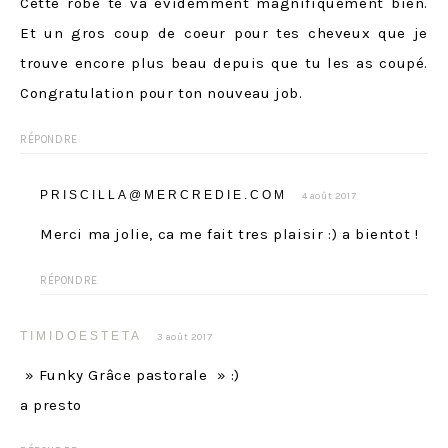
Cette robe te va evidemment magnifiquement bien.
Et un gros coup de coeur pour tes cheveux que je
trouve encore plus beau depuis que tu les as coupé.
Congratulation pour ton nouveau job.
RÉPONDRE
PRISCILLA@MERCREDIE.COM
4 août 2017
Merci ma jolie, ca me fait tres plaisir :) a bientot !
RÉPONDRE
TIMIDOESTETA
3 août 2017
» Funky Grâce pastorale » :)
a presto