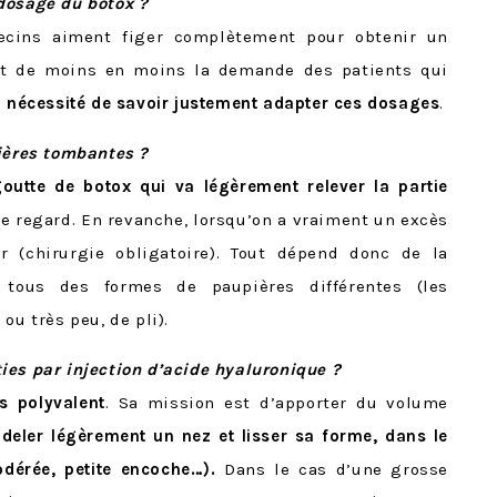
dosage du botox ?
ecins aiment figer complètement pour obtenir un
st de moins en moins la demande des patients qui
a nécessité de savoir justement adapter ces dosages
.
pières tombantes ?
goutte de botox qui va légèrement relever la partie
le regard. En revanche, lorsqu’on a vraiment un excès
r (chirurgie obligatoire). Tout dépend donc de la
tous des formes de paupières différentes (les
ou très peu, de pli).
ies par injection d’acide hyaluronique ?
s polyvalent
. Sa mission est d’apporter du volume
odeler légèrement un nez et lisser sa forme, dans le
odérée, petite encoche…).
Dans le cas d’une grosse