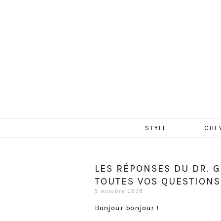
MERCR
Aller
STYLE
CHE
au
contenu
LES RÉPONSES DU DR. G
TOUTES VOS QUESTIONS
5 octobre 2018
Bonjour bonjour !