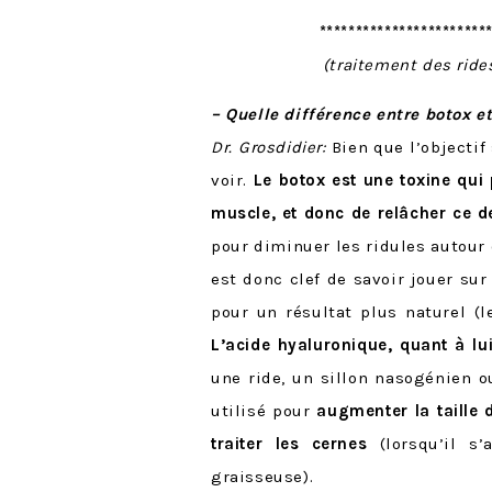
***********************
(traitement des rides
– Quelle différence entre botox e
Dr. Grosdidier:
Bien que l’objectif 
voir.
Le botox
est une toxine qui 
muscle, et donc de relâcher ce d
pour diminuer les ridules autour d
est donc clef de savoir jouer sur
pour un résultat plus naturel (l
L’acide hyaluronique, quant à lu
une ride, un sillon nasogénien o
utilisé pour
augmenter la taille 
traiter les cernes
(lorsqu’il s
graisseuse).