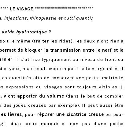
***** LE VISAGE *****************************
, injections, rhinoplastie et tutti quanti)
t acide hyaluronique ?
soit le même (traiter les rides), les deux n’ont rien à
permet de bloquer la transmission entre le nerf et le
ernier
. Il s’utilise typiquement au niveau du front ou
es yeux, mais peut avoir un petit côté « figeant »: il
 les quantités afin de conserver une petite motricité
es expressions du visages sont toujours visibles !).
i, vient apporter du volume
(dans le but de combler
u des joues creuses par exemple). Il peut aussi être
des lèvres
, pour
réparer une cicatrice creuse
ou pour
’agit d’un creux marqué et non pas d’une poche