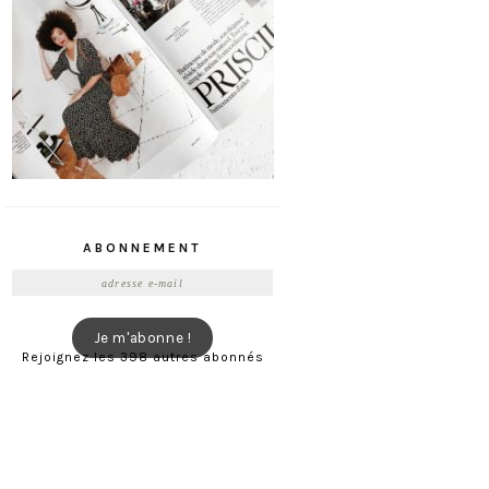
ABONNEMENT
Adresse
e-
mail
Je m'abonne !
Rejoignez les 398 autres abonnés