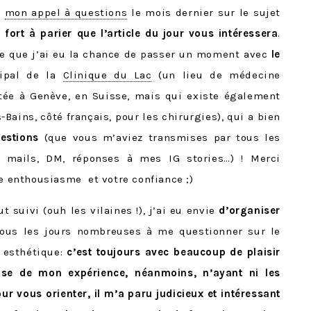
à
mon appel à questions
le mois dernier sur le sujet
a fort à parier que l’article du jour vous intéressera
.
e que j’ai eu la chance de passer un moment avec
le
cipal de la
Clinique du Lac
(un lieu de médecine
ée à Genève, en Suisse, mais qui existe également
Bains, côté français, pour les chirurgies), qui a bien
uestions
(que vous m’aviez transmises par tous les
: mails, DM, réponses à mes IG stories…) ! Merci
re enthousiasme et votre confiance ;)
t suivi (ouh les vilaines !), j’ai eu envie
d’organiser
ous les jours nombreuses à me questionner sur le
e esthétique:
c’est toujours avec beaucoup de plaisir
ase de mon expérience, néanmoins, n’ayant ni les
r vous orienter, il m’a paru judicieux et intéressant