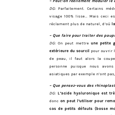
– Peut-on réellement moduler le 
DG:
Parfaitement. Certains méd
visage 100% lisse… Mais ceci e
réclament plus de naturel, d’où
l
– Que faire pour traiter des pau
DG:
On peut mettre
une petite 
extérieure du sourcil
pour ouvrir 
de peau, il faut alors la coupe
personne puisque nous avons 
asiatiques par exemple n’ont pas, 
– Que pensez-vous des rhinoplast
DG:
L’acide hyaluronique est trè
donc
on peut l’utiliser pour rem
cas de petits défauts (bosse m