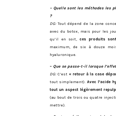
– Quelle sont les méthodes les pl
?
DG:
Tout dépend de la zone concer
avec du botox, mais pour les jou
qu’il en soit,
ces produits son
maximum, de six à douze mois 
hyaluronique.
–
Que se passe-t-il lorsque l’ef
DG:
C’est
« retour à la case dépa
tout simplement).
Avec l’acide 
tout un aspect légèrement repul
(au bout de trois ou quatre inje
mettre).