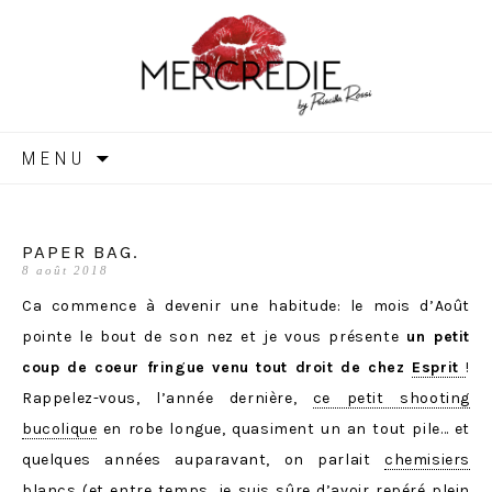
MERCREDIE
Aller
MENU
au
contenu
PAPER BAG.
8 août 2018
Ca commence à devenir une habitude: le mois d’Août
pointe le bout de son nez et je vous présente
un petit
coup de coeur fringue venu tout droit de chez
Esprit
!
Rappelez-vous, l’année dernière,
ce petit shooting
bucolique
en robe longue, quasiment un an tout pile… et
quelques années auparavant, on parlait
chemisiers
blancs
(et entre temps, je suis sûre d’avoir repéré plein