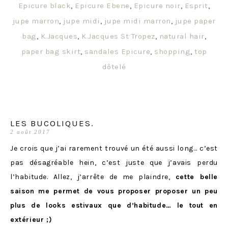
Epicure black
,
Epicure Ebene
,
Epicure noir
,
Esprit
,
jupe marron
,
jupe midi
,
jupe midi marron
,
jupe paper
bag
,
K.Jacques
,
K.Jacques St Tropez
,
natural hair
,
paper bag skirt
,
sandales Epicure
,
shopping
,
top
dôtelé
LES BUCOLIQUES.
2 août 2017
Je crois que j’ai rarement trouvé un été aussi long… c’est
pas désagréable hein, c’est juste que j’avais perdu
l’habitude. Allez, j’arrête de me plaindre,
cette belle
saison me
permet de vous proposer proposer un peu
plus de looks estivaux que d’habitude… le tout en
extérieur ;)