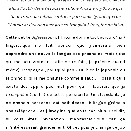
« Gallus, dont la bucolique rapporte ici les paroles, cherche
alors l’oubli dans l’évocation d’une Arcadie mythique qui
lui offrirait un refuse contre la puissance tyrannique de
l’Amour »: t’as rien compris en français ? imagine en latin.
Cette petite
digression
(pffffiou je donne tout aujourd’hui)
linguistique me fait penser que
j’aimerais bien
apprendre une nouvelle langue ces prochains mois
(une
qui me soit vraiment utile cette fois, je précise quand
même). L’espagnol, pourquoi pas ? Ou bien le japonais ou
le chinois, si je me chauffe comme il faut… Il paraît qu’il
existe des applis pas mal pour ça, il faudrait que je
m’enquière
(ouch…) de cette possibilité.
En attendant, je
ne connais personne qui soit devenu bilingue grâce à
son téléphone… et j’imagine que vous non plus.
Ceci dit,
si vous êtes l’exception, manifestez-vous car ça
m’intéresserait grandement. Oh, et puis je change de job