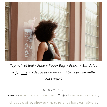
Top noir côtelé – Jupe « Paper Bag »
Esprit
– Sandales
«
Epicure
» K.Jacques collection Ebène (en semelle
classique)
6 COMMENTS
Tags:
brown midi skirt
,
LABELS:
LOOK
,
MY STYLE
,
SHOPPING
cheveux afro
,
cheveux naturels
,
débardeur côtelé
,