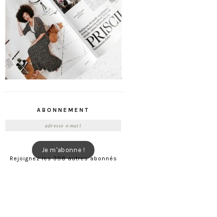
ABONNEMENT
Adresse
e-
mail
Je m'abonne !
Rejoignez les 398 autres abonnés