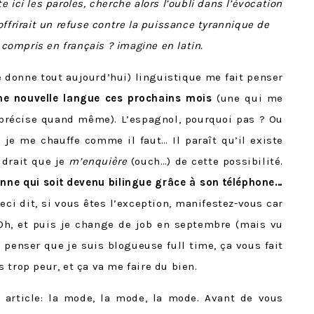
e ici les paroles, cherche alors l’oubli dans l’évocation
offrirait un refuse contre la puissance tyrannique de
n compris en français ? imagine en latin.
je donne tout aujourd’hui) linguistique me fait penser
ne nouvelle langue ces prochains mois
(une qui me
je précise quand même). L’espagnol, pourquoi pas ? Ou
i je me chauffe comme il faut… Il paraît qu’il existe
udrait que je
m’enquière
(ouch…) de cette possibilité.
onne qui soit devenu bilingue grâce à son téléphone…
eci dit, si vous êtes l’exception, manifestez-vous car
Oh, et puis je change de job en septembre (mais vu
penser que je suis blogueuse full time, ça vous fait
as trop peur, et ça va me faire du bien.
t article: la mode, la mode, la mode. Avant de vous