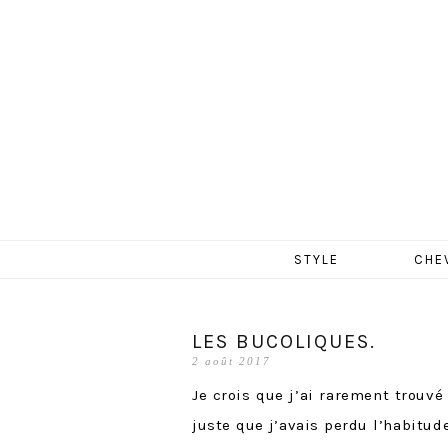
MERCR
Aller
STYLE
CHE
au
contenu
LES BUCOLIQUES.
2 août 2017
Je crois que j’ai rarement trouvé
juste que j’avais perdu l’habitude