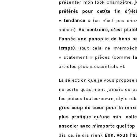
présenter mon look champêtre,
préférés pour cet(te fin d’)ét
« tendance »
(ce n’est pas che
saison).
Au contraire, c’est plut
l’année une panoplie de bons ba
temps).
Tout cela ne m’empêch
« statement » pièces (comme la
articles plus « essentiels »).
La sélection que je vous propose
ne porte quasiment jamais de pa
les pièces toutes-en-un, style ro
gros coup de cœur pour la maxi 
plus pratique qu’une mini coll
associer avec n’importe quel top
dis ça, je dis rien).
Bon, vous l’a