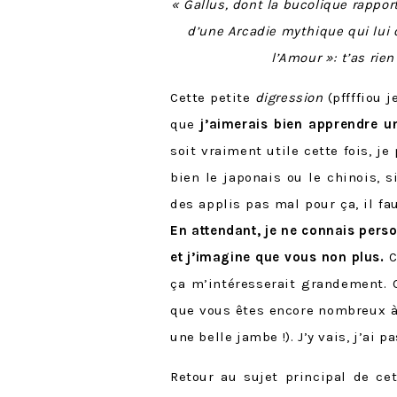
« Gallus, dont la bucolique rapport
d’une Arcadie mythique qui lui 
l’Amour »: t’as rie
Cette petite
digression
(pffffiou 
que
j’aimerais bien apprendre u
soit vraiment utile cette fois, 
bien le japonais ou le chinois, s
des applis pas mal pour ça, il fa
En attendant, je ne connais pers
et j’imagine que vous non plus.
C
ça m’intéresserait grandement. 
que vous êtes encore nombreux à 
une belle jambe !). J’y vais, j’ai p
Retour au sujet principal de ce