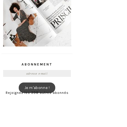
ABONNEMENT
Adresse
e-
mail
Je m'abonne !
Rejoignez les 398 autres abonnés