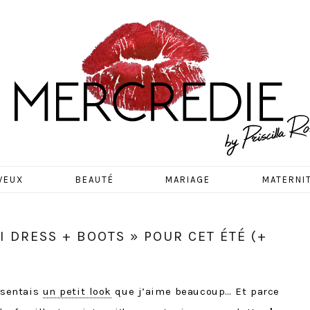
EDIE
VEUX
BEAUTÉ
MARIAGE
MATERNI
I DRESS + BOOTS » POUR CET ÉTÉ (+
ésentais
un petit look
que j’aime beaucoup… Et parce