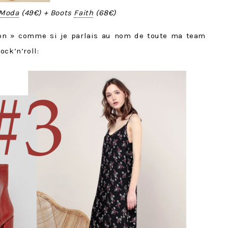
 Moda
(49€) + Boots
Faith
(68€)
 on » comme si je parlais au nom de toute ma team
ock’n’roll: