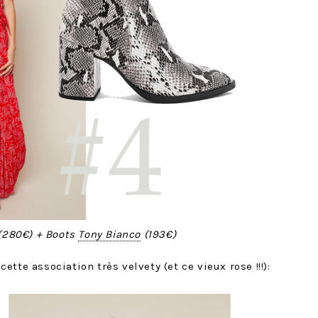
(280€) + Boots
Tony Bianco
(193€)
tte association très velvety (et ce vieux rose !!!):