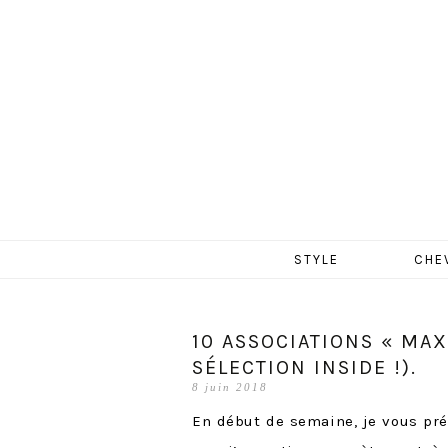
MERCR
Aller
STYLE
CHE
au
contenu
10 ASSOCIATIONS « MAX
SÉLECTION INSIDE !).
8 juin 2018
En début de semaine, je vous pr