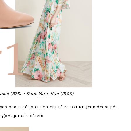
anco
(87€) + Robe
Yumi Kim
(210€)
é ces boots délicieusement rétro sur un jean découpé…
ngent jamais d’avis: