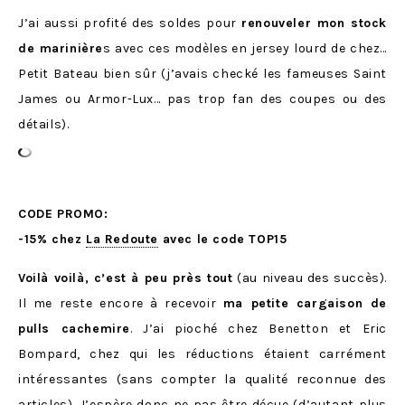
J’ai aussi profité des soldes pour
renouveler mon stock
de marinière
s avec ces modèles en jersey lourd de chez…
Petit Bateau bien sûr (j’avais checké les fameuses Saint
James ou Armor-Lux… pas trop fan des coupes ou des
détails).
CODE PROMO:
-15% chez
La Redoute
avec le code TOP15
Voilà voilà, c’est à peu près tout
(au niveau des succès).
Il me reste encore à recevoir
ma petite cargaison de
pulls cachemire
. J’ai pioché chez Benetton et Eric
Bompard, chez qui les réductions étaient carrément
intéressantes (sans compter la qualité reconnue des
articles). J’espère donc ne pas être déçue (d’autant plus