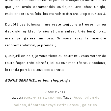
que j’en avais commandés quelques uns chez Uniqlo,
mais encore une fois, les manches étaient trop courtes…).
Du côté des échecs:
il me reste toujours à trouver un ou
deux skinny bleu foncés et un manteau très long noir…
mais je galère un peu.
Si vous avez la moindre
recommandation, je prends :)
Quoiqu’il en soit, je vous tiens au courant… Vous verrez de
toute façon très bientôt, ici ou sur mes réseaux sociaux,
le rendu porté de tous ces achats !
BONNE SEMAINE… et bon shopping !
7 COMMENTS
Tags:
Asos
,
bilan de
LABELS:
LOOK
,
MY STYLE
,
SHOPPING
soldes
,
débardeur rayé Petit Bateau
,
galeries