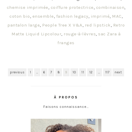
chemise imprimée
,
coiffure protectrice
,
combinaison
,
coton bio
,
ensemble
,
fashion legacy
,
imprimé
,
MAC
,
pantalon large
,
People Tree X V&A
,
red lipstick
,
Retro
Matte Liquid Lipcolour
,
rouge-à-lèvres
,
sac Zara à
franges
previous
1
…
6
7
8
9
10
11
12
…
117
next
À PROPOS
Faisons connaissance…