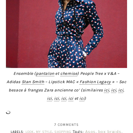
Ensemble (
pantalon
et
chemise
) People Tree x V&A –
Adidas
Stan Smith
– Lipstick MAC «
Fashion Legacy
» – Sac
besace à franges Zara ancienne co’ (similaires
ici
,
ici
,
ici
,
ici
,
ici
,
ici
,
ici
et
ici
)
7 COMMENTS
Tags:
Asos
,
box braids
,
LABELS:
LOOK
,
MY STYLE
,
SHOPPING