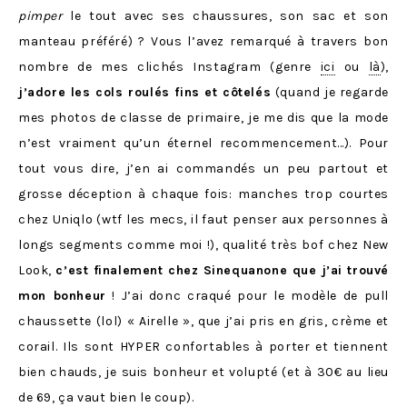
pimper
le tout avec ses chaussures, son sac et son
manteau préféré) ? Vous l’avez remarqué à travers bon
nombre de mes clichés Instagram (genre
ici
ou
là
),
j’adore les cols roulés fins et côtelés
(quand je regarde
mes photos de classe de primaire, je me dis que la mode
n’est vraiment qu’un éternel recommencement…). Pour
tout vous dire, j’en ai commandés un peu partout et
grosse déception à chaque fois: manches trop courtes
chez Uniqlo (wtf les mecs, il faut penser aux personnes à
longs segments comme moi !), qualité très bof chez New
Look,
c’est finalement chez Sinequanone que j’ai trouvé
mon bonheur
! J’ai donc craqué pour le modèle de pull
chaussette (lol) « Airelle », que j’ai pris en gris, crème et
corail. Ils sont HYPER confortables à porter et tiennent
bien chauds, je suis bonheur et volupté (et à 30€ au lieu
de 69, ça vaut bien le coup).