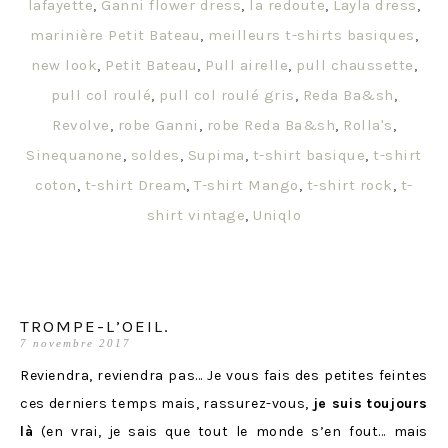
lafayette
,
Ganni flower dress
,
la redoute
,
Layla dress
,
marinière Petit Bateau
,
meilleurs t-shirts basiques
,
new look
,
Petit Bateau
,
Pull airelle
,
pull chaussette
,
pull col roulé
,
pull col roulé gris
,
Reda Ba&sh
,
Revolve
,
robe Ganni
,
robe Reda Ba&sh
,
Rolla's
,
Sinequanone
,
soldes
,
Supima
,
t-shirt basique
,
t-shirt
coton
,
t-shirt Dream
,
T-shirt Mango
,
t-shirt rock
,
t-
shirt vintage
,
Uniqlo
TROMPE-L’OEIL.
7 novembre 2017
Reviendra, reviendra pas… Je vous fais des petites feintes
ces derniers temps mais, rassurez-vous,
je suis toujours
là
(en vrai, je sais que tout le monde s’en fout… mais