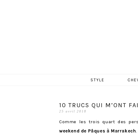
MERCR
Aller
STYLE
CHE
au
contenu
10 TRUCS QUI M’ONT F
25 avril 2018
Comme les trois quart des pers
weekend de Pâques à Marrakech
.