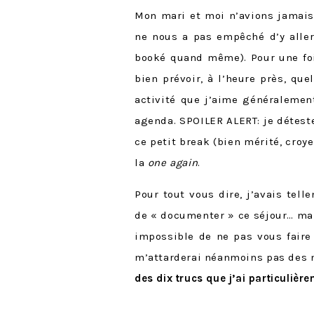
Mon mari et moi n’avions jamais
ne nous a pas empêché d’y aller
booké quand même). Pour une fois
bien prévoir, à l’heure près, qu
activité que j’aime généralemen
agenda. SPOILER ALERT: je déteste
ce petit break (bien mérité, cro
la
one again
.
Pour tout vous dire, j’avais tel
de « documenter » ce séjour… mais
impossible de ne pas vous faire 
m’attarderai néanmoins pas des 
des dix trucs que j’ai particulièr