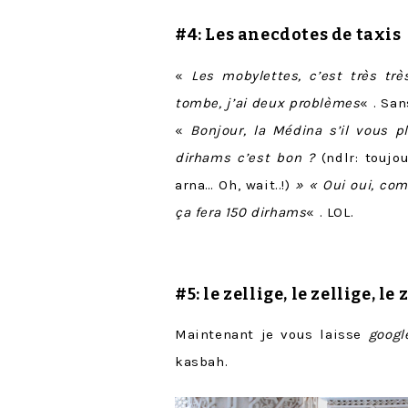
#4:
Les anecdotes de taxis
«
Les mobylettes, c’est très trè
tombe, j’ai deux problèmes
« . Sa
«
Bonjour, la Médina s’il vous 
dirhams c’est bon ?
(ndlr: toujo
arna… Oh, wait..!)
» « Oui oui, com
ça fera 150 dirhams
« . LOL.
#5: le
zellige
, le zellige, le 
Maintenant je vous laisse
googl
kasbah.