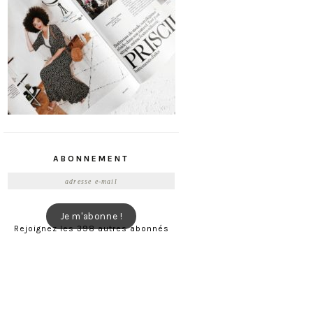
ABONNEMENT
Adresse
e-
mail
Je m'abonne !
Rejoignez les 398 autres abonnés