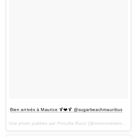
Bien arrivés à Maurice 🍹❤️🍹 @sugarbeachmauritius
Une photo publiée par Priscilla Rossi (@mercredieblog) le
2