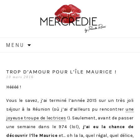
MERCREDIE
Aller
MENU
au
contenu
TROP D’AMOUR POUR L’ÎLE MAURICE !
10 mars 2016
Héééé !
Vous le savez, j’ai terminé l’année 2015 sur un très joli
séjour à la Réunion (où j’ai d’ailleurs pu rencontrer
une
joyeuse troupe de lectrices
!). Seulement, avant de passer
une semaine dans le
974
(lol),
j’ai eu la chance de
découvrir l’île Maurice
et… oh la la, quel régal, quel délice,