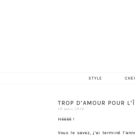
MERCR
Aller
STYLE
CHE
au
contenu
TROP D’AMOUR POUR L’Î
10 mars 2016
Héééé !
Vous le savez, j’ai terminé l’ann