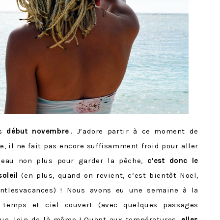
is
début novembre
.. J’adore partir à ce moment de
le, il ne fait pas encore suffisamment froid pour aller
beau non plus pour garder la pêche,
c’est donc le
oleil
(en plus, quand on revient, c’est bientôt Noël,
ntlesvacances) ! Nous avons eu une semaine à la
 temps et ciel couvert (avec quelques passages
que, loin de là même ! Quant aux températures,
elles