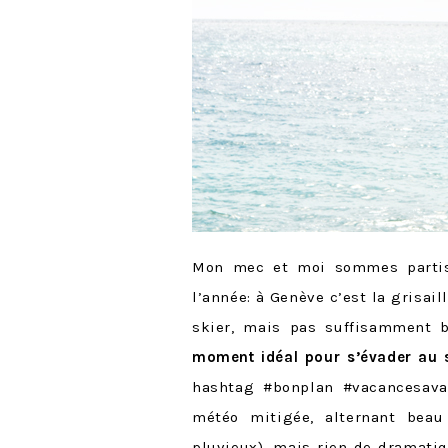
Mon mec et moi sommes part
l’année: à Genève c’est la grisail
skier, mais pas suffisamment 
moment idéal pour s’évader au s
hashtag #bonplan #vacancesava
météo mitigée, alternant beau
pluvieux), mais rien de dramati