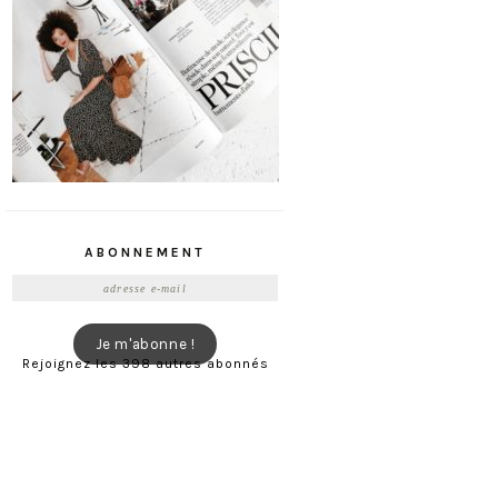
ABONNEMENT
Adresse
e-
mail
Je m'abonne !
Rejoignez les 398 autres abonnés