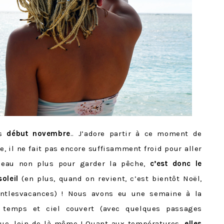
is
début novembre
.. J’adore partir à ce moment de
le, il ne fait pas encore suffisamment froid pour aller
beau non plus pour garder la pêche,
c’est donc le
oleil
(en plus, quand on revient, c’est bientôt Noël,
ntlesvacances) ! Nous avons eu une semaine à la
 temps et ciel couvert (avec quelques passages
que, loin de là même ! Quant aux températures,
elles