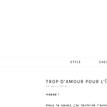
MERCR
Aller
STYLE
CHE
au
contenu
TROP D’AMOUR POUR L’Î
10 mars 2016
Héééé !
Vous le savez, j’ai terminé l’ann