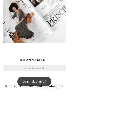
ABONNEMENT
Adresse
e-
mail
Je m'abonne !
Rejoignez les 398 autres abonnés