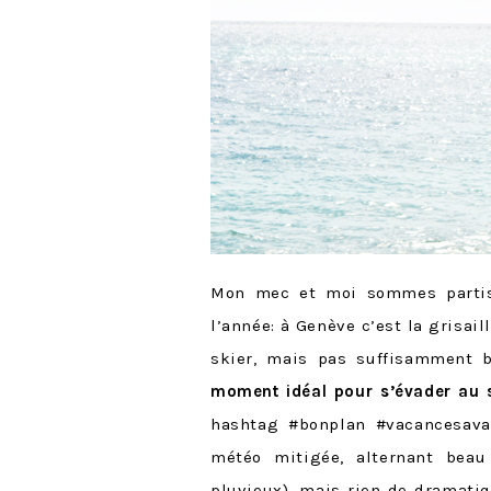
Mon mec et moi sommes part
l’année: à Genève c’est la grisail
skier, mais pas suffisamment 
moment idéal pour s’évader au s
hashtag #bonplan #vacancesava
météo mitigée, alternant beau
pluvieux), mais rien de dramati