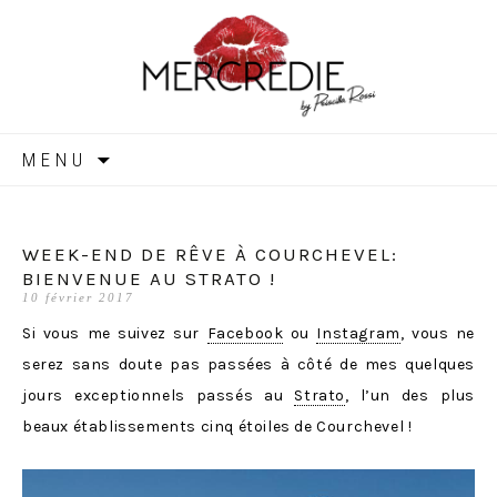
MERCREDIE
Aller
MENU
au
contenu
WEEK-END DE RÊVE À COURCHEVEL:
BIENVENUE AU STRATO !
10 février 2017
Si vous me suivez sur
Facebook
ou
Instagram
, vous ne
serez sans doute pas passées à côté de mes quelques
jours exceptionnels passés au
Strato
, l’un des plus
beaux établissements cinq étoiles de Courchevel !