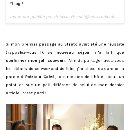
#blog !
Une photo publiée par Priscilla Rossi (@mercredieblog) le
8
Si mon premier passage au Strato avait été une réussite
(
rappelez-vous
!),
ce nouveau séjour n’a fait que
confirmer mon joli souvenir.
Afin de partager avec vous
les détails de ce weekend de folie, j’ai choisi de donner la
parole à
Patricia Calvé
, la directrice de l’hôtel, pour un
point de vue un poil différent de celui de mon dernier
article… c’est parti !