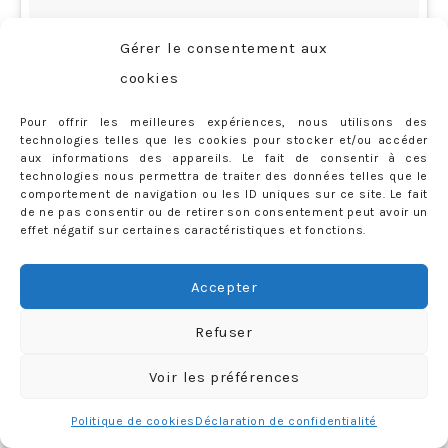
Gérer le consentement aux
cookies
Pour offrir les meilleures expériences, nous utilisons des
technologies telles que les cookies pour stocker et/ou accéder
aux informations des appareils. Le fait de consentir à ces
technologies nous permettra de traiter des données telles que le
comportement de navigation ou les ID uniques sur ce site. Le fait
de ne pas consentir ou de retirer son consentement peut avoir un
effet négatif sur certaines caractéristiques et fonctions.
Qui c’est qui inaugure le parcours de motoneige cette
Accepter
année ? Merci @courchevelaventure et @hotelstrato
Refuser
😍😍😍 #MarioKart #micromachine #Courchevel1850
Voir les préférences
#LaFolleDuVolant #Jai8ans
Politique de cookies
Déclaration de confidentialité
Une vidéo publiée par Priscilla Rossi (@mercredieblog) le
16