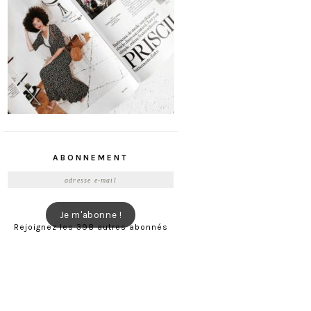
ABONNEMENT
Adresse
e-
mail
Je m'abonne !
Rejoignez les 398 autres abonnés