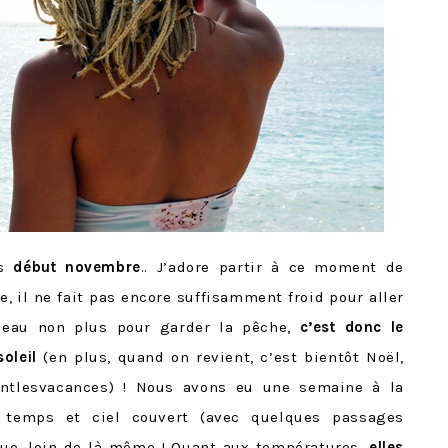
is
début novembre
.. J’adore partir à ce moment de
le, il ne fait pas encore suffisamment froid pour aller
beau non plus pour garder la pêche,
c’est donc le
oleil
(en plus, quand on revient, c’est bientôt Noël,
ntlesvacances) ! Nous avons eu une semaine à la
 temps et ciel couvert (avec quelques passages
que, loin de là même ! Quant aux températures,
elles