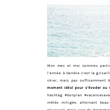
Mon mec et moi sommes part
l’année: à Genève c’est la grisail
skier, mais pas suffisamment 
moment idéal pour s’évader au s
hashtag #bonplan #vacancesava
météo mitigée, alternant beau
pluvieux), mais rien de dramati