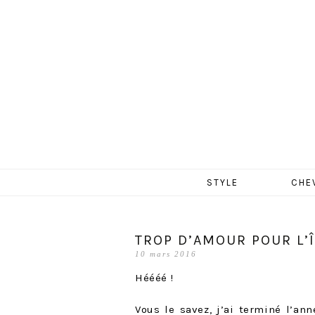
MERCR
Aller
STYLE
CHE
au
contenu
TROP D’AMOUR POUR L’Î
10 mars 2016
Héééé !
Vous le savez, j’ai terminé l’ann