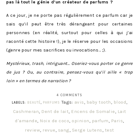
pas là tout le génie d’un créateur de parfums ?
A ce jour, je ne porte pas régulièrement ce parfum car je
sais qu’il peut être très dérangeant pour certaines
personnes (en réalité, surtout pour celles à qui j’ai
raconté cette histoire !), je le réserve pour les occasions
(genre pour mes sacrifices ou invocations… ;).
Mystérieux, trash, intriguant… Oseriez-vous porter ce genre
de jus ? Ou, au contraire, pensez-vous qu’il aille « trop
loin » en termes de narration ?
4 COMMENTS
Tags:
avis
,
baby tooth
,
blood
,
LABELS:
BEAUTÉ
,
PARFUMS
Cashmeran
,
Dent de lait
,
Encens de Somalie
,
Lait
d'amande
,
Noix de coco
,
opinion
,
parfum
,
Paris
,
review
,
revue
,
sang
,
Serge Lutens
,
test