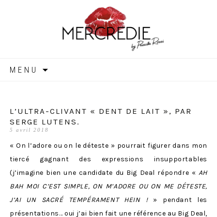
MERCREDIE
Aller
MENU
au
contenu
L’ULTRA-CLIVANT « DENT DE LAIT », PAR
SERGE LUTENS.
5 avril 2018
« On l’adore ou on le déteste » pourrait figurer dans mon
tiercé gagnant des expressions insupportables
(j’imagine bien une candidate du Big Deal répondre «
AH
BAH MOI C’EST SIMPLE, ON M’ADORE OU ON ME DÉTESTE,
J’AI UN SACRÉ TEMPÉRAMENT HEIN !
» pendant les
présentations… oui j’ai bien fait une référence au Big Deal,