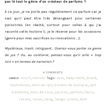
pas là tout le génie d’un créateur de parfums ?
A ce jour, je ne porte pas régulièrement ce parfum car je
sais qu’il peut être très dérangeant pour certaines
personnes (en réalité, surtout pour celles à qui j’ai
raconté cette histoire !), je le réserve pour les occasions
(genre pour mes sacrifices ou invocations… ;).
Mystérieux, trash, intriguant… Oseriez-vous porter ce genre
de jus ? Ou, au contraire, pensez-vous qu’il aille « trop
loin » en termes de narration ?
4 COMMENTS
Tags:
avis
,
baby tooth
,
blood
,
LABELS:
BEAUTÉ
,
PARFUMS
Cashmeran
,
Dent de lait
,
Encens de Somalie
,
Lait
d'amande
,
Noix de coco
,
opinion
,
parfum
,
Paris
,
review
,
revue
,
sang
,
Serge Lutens
,
test