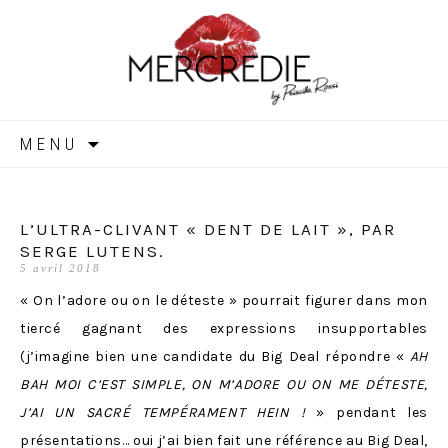
MERCREDIE
Aller
MENU
au
contenu
L’ULTRA-CLIVANT « DENT DE LAIT », PAR
SERGE LUTENS.
5 avril 2018
« On l’adore ou on le déteste » pourrait figurer dans mon
tiercé gagnant des expressions insupportables
(j’imagine bien une candidate du Big Deal répondre «
AH
BAH MOI C’EST SIMPLE, ON M’ADORE OU ON ME DÉTESTE,
J’AI UN SACRÉ TEMPÉRAMENT HEIN !
» pendant les
présentations… oui j’ai bien fait une référence au Big Deal,