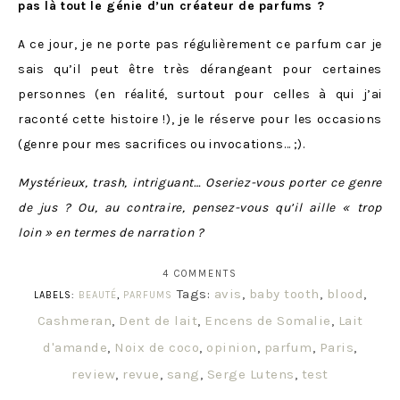
pas là tout le génie d’un créateur de parfums ?
A ce jour, je ne porte pas régulièrement ce parfum car je
sais qu’il peut être très dérangeant pour certaines
personnes (en réalité, surtout pour celles à qui j’ai
raconté cette histoire !), je le réserve pour les occasions
(genre pour mes sacrifices ou invocations… ;).
Mystérieux, trash, intriguant… Oseriez-vous porter ce genre
de jus ? Ou, au contraire, pensez-vous qu’il aille « trop
loin » en termes de narration ?
4 COMMENTS
Tags:
avis
,
baby tooth
,
blood
,
LABELS:
BEAUTÉ
,
PARFUMS
Cashmeran
,
Dent de lait
,
Encens de Somalie
,
Lait
d'amande
,
Noix de coco
,
opinion
,
parfum
,
Paris
,
review
,
revue
,
sang
,
Serge Lutens
,
test