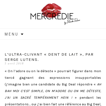
MERCREDIE
Aller
MENU
au
contenu
L’ULTRA-CLIVANT « DENT DE LAIT », PAR
SERGE LUTENS.
5 avril 2018
« On l’adore ou on le déteste » pourrait figurer dans mon
tiercé gagnant des expressions insupportables
(j’imagine bien une candidate du Big Deal répondre «
AH
BAH MOI C’EST SIMPLE, ON M’ADORE OU ON ME DÉTESTE,
J’AI UN SACRÉ TEMPÉRAMENT HEIN !
» pendant les
présentations… oui j’ai bien fait une référence au Big Deal,