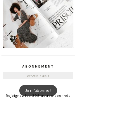
ABONNEMENT
Adresse
e-
mail
Je m'abonne !
Rejoignez les 398 autres abonnés