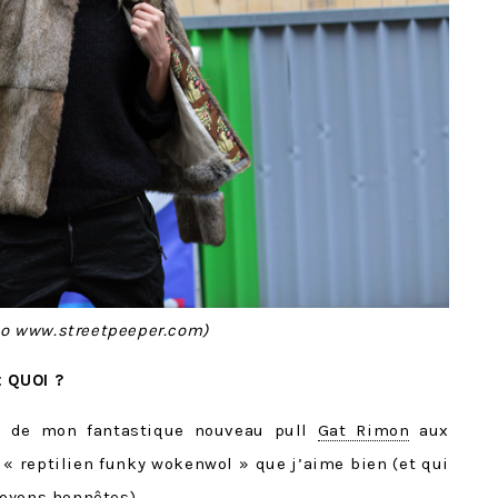
to www.streetpeeper.com)
t QUOI ?
on de mon fantastique nouveau pull
Gat Rimon
aux
 « reptilien funky wokenwol » que j’aime bien (et qui
oyons honnêtes).