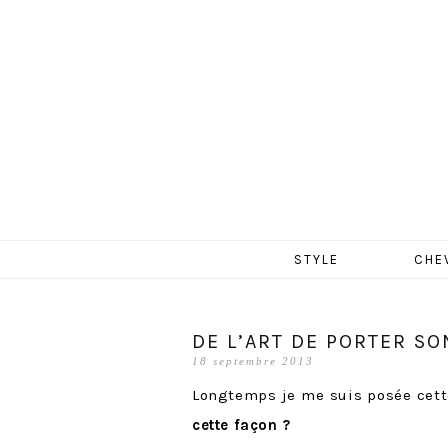
MERCR
Aller
STYLE
CHE
au
contenu
DE L’ART DE PORTER SO
18 septembre 2013
Longtemps je me suis posée cett
cette façon ?