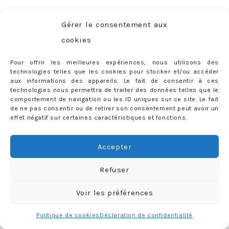
Allez, à tout bientôt et surtout… bon appétit !
Gérer le consentement aux
cookies
3 COMMENTS
Tags:
avis
,
LABELS:
BON PLAN
,
JUST TALK
,
SORTIES / VOYAGES
Pour offrir les meilleures expériences, nous utilisons des
best restaurants
,
Café des Bains
,
Ciro
,
Cottage Café
,
technologies telles que les cookies pour stocker et/ou accéder
FMR
,
Funky Monkey Room
,
Geneva
,
Geneve
,
La Petite
aux informations des appareils. Le fait de consentir à ces
technologies nous permettra de traiter des données telles que le
Vendée
,
Les 5 Portes
,
meilleur brunch
,
meilleur
comportement de navigation ou les ID uniques sur ce site. Le fait
de ne pas consentir ou de retirer son consentement peut avoir un
burger
,
meilleur ramen
,
meilleure pizza
,
meilleures
effet négatif sur certaines caractéristiques et fonctions.
terrasses
,
meilleurs restaurants
,
menu
,
Mu Food
,
où
bruncher
,
où déjeuner
,
où manger
,
Patara
,
Petit Lancy
,
Accepter
ramen
,
restaurant italien
,
restaurant vegan
,
Refuser
restaurant végétarien
,
Scalea
,
sticky rice mango
,
suisse
,
Susuru
,
Switzerland
,
tartare
,
terrasse
,
test
,
Voir les préférences
thaï
,
thaïlandais
,
The Hamburger Foundation
,
THF
,
Tre
Politique de cookies
Déclaration de confidentialité
Fratelli