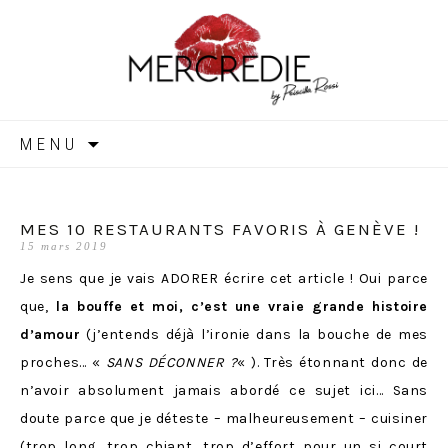
MERCREDIE
Aller
MENU
au
contenu
MES 10 RESTAURANTS FAVORIS À GENÈVE !
15 mars 2019
Je sens que je vais ADORER écrire cet article ! Oui parce
que,
la bouffe et moi, c’est une vraie grande histoire
d’amour
(j’entends déjà l’ironie dans la bouche de mes
proches… «
SANS DÉCONNER ?
« ). Très étonnant donc de
n’avoir absolument jamais abordé ce sujet ici… Sans
doute parce que je déteste – malheureusement – cuisiner
(trop long, trop chiant, trop d’effort pour un si court