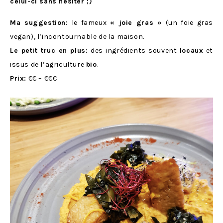
celui-ci sans hésiter ;)
Ma suggestion:
le fameux
« joie gras »
(un foie gras
vegan), l’incontournable de la maison.
Le petit truc en plus:
des ingrédients souvent
locaux
et
issus de l’agriculture
bio
.
Prix:
€€ – €€€