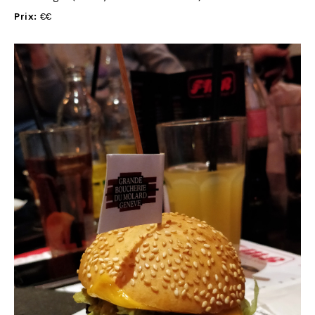
Prix:
€€