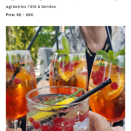
agréables l’été à Genève.
Prix:
€€ – €€€