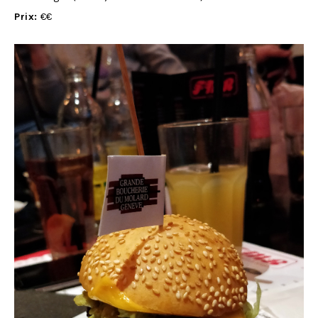
Prix:
€€