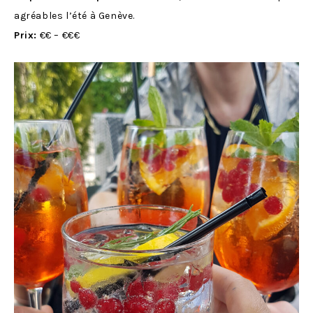
agréables l’été à Genève.
Prix:
€€ – €€€