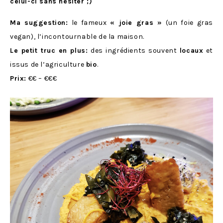
celui-ci sans hésiter ;)
Ma suggestion:
le fameux
« joie gras »
(un foie gras
vegan), l’incontournable de la maison.
Le petit truc en plus:
des ingrédients souvent
locaux
et
issus de l’agriculture
bio
.
Prix:
€€ – €€€