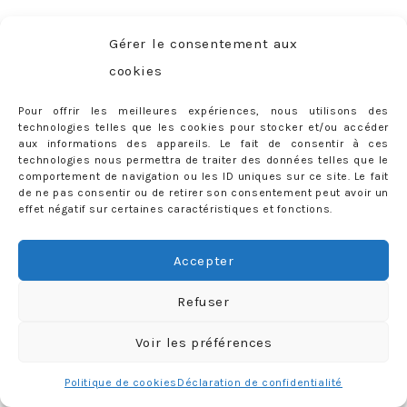
Allez, à tout bientôt et surtout… bon appétit !
Gérer le consentement aux
cookies
3 COMMENTS
Tags:
avis
,
LABELS:
BON PLAN
,
JUST TALK
,
SORTIES / VOYAGES
Pour offrir les meilleures expériences, nous utilisons des
best restaurants
,
Café des Bains
,
Ciro
,
Cottage Café
,
technologies telles que les cookies pour stocker et/ou accéder
FMR
,
Funky Monkey Room
,
Geneva
,
Geneve
,
La Petite
aux informations des appareils. Le fait de consentir à ces
technologies nous permettra de traiter des données telles que le
Vendée
,
Les 5 Portes
,
meilleur brunch
,
meilleur
comportement de navigation ou les ID uniques sur ce site. Le fait
de ne pas consentir ou de retirer son consentement peut avoir un
burger
,
meilleur ramen
,
meilleure pizza
,
meilleures
effet négatif sur certaines caractéristiques et fonctions.
terrasses
,
meilleurs restaurants
,
menu
,
Mu Food
,
où
bruncher
,
où déjeuner
,
où manger
,
Patara
,
Petit Lancy
,
Accepter
ramen
,
restaurant italien
,
restaurant vegan
,
Refuser
restaurant végétarien
,
Scalea
,
sticky rice mango
,
suisse
,
Susuru
,
Switzerland
,
tartare
,
terrasse
,
test
,
Voir les préférences
thaï
,
thaïlandais
,
The Hamburger Foundation
,
THF
,
Tre
Politique de cookies
Déclaration de confidentialité
Fratelli