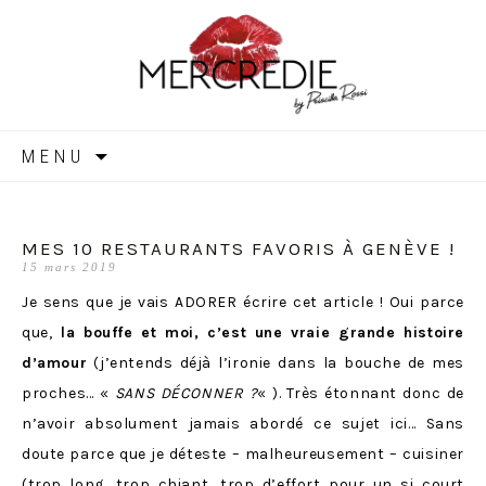
MERCREDIE
Aller
MENU
au
contenu
MES 10 RESTAURANTS FAVORIS À GENÈVE !
15 mars 2019
Je sens que je vais ADORER écrire cet article ! Oui parce
que,
la bouffe et moi, c’est une vraie grande histoire
d’amour
(j’entends déjà l’ironie dans la bouche de mes
proches… «
SANS DÉCONNER ?
« ). Très étonnant donc de
n’avoir absolument jamais abordé ce sujet ici… Sans
doute parce que je déteste – malheureusement – cuisiner
(trop long, trop chiant, trop d’effort pour un si court