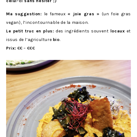
celui-ci sans hésiter ;)
Ma suggestion:
le fameux
« joie gras »
(un foie gras
vegan), l’incontournable de la maison.
Le petit truc en plus:
des ingrédients souvent
locaux
et
issus de l’agriculture
bio
.
Prix:
€€ – €€€