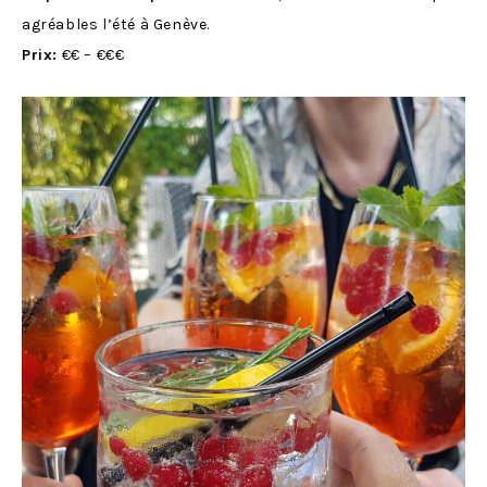
agréables l’été à Genève.
Prix:
€€ – €€€