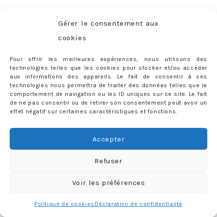
Allez, à tout bientôt et surtout… bon appétit !
Gérer le consentement aux
cookies
3 COMMENTS
Tags:
avis
,
LABELS:
BON PLAN
,
JUST TALK
,
SORTIES / VOYAGES
Pour offrir les meilleures expériences, nous utilisons des
best restaurants
,
Café des Bains
,
Ciro
,
Cottage Café
,
technologies telles que les cookies pour stocker et/ou accéder
FMR
,
Funky Monkey Room
,
Geneva
,
Geneve
,
La Petite
aux informations des appareils. Le fait de consentir à ces
technologies nous permettra de traiter des données telles que le
Vendée
,
Les 5 Portes
,
meilleur brunch
,
meilleur
comportement de navigation ou les ID uniques sur ce site. Le fait
de ne pas consentir ou de retirer son consentement peut avoir un
burger
,
meilleur ramen
,
meilleure pizza
,
meilleures
effet négatif sur certaines caractéristiques et fonctions.
terrasses
,
meilleurs restaurants
,
menu
,
Mu Food
,
où
bruncher
,
où déjeuner
,
où manger
,
Patara
,
Petit Lancy
,
Accepter
ramen
,
restaurant italien
,
restaurant vegan
,
Refuser
restaurant végétarien
,
Scalea
,
sticky rice mango
,
suisse
,
Susuru
,
Switzerland
,
tartare
,
terrasse
,
test
,
Voir les préférences
thaï
,
thaïlandais
,
The Hamburger Foundation
,
THF
,
Tre
Politique de cookies
Déclaration de confidentialité
Fratelli