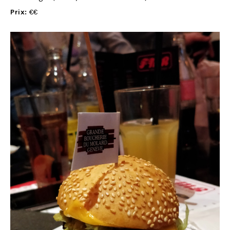
Prix:
€€