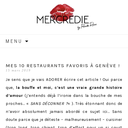
MERCREDIE
Aller
MENU
au
contenu
MES 10 RESTAURANTS FAVORIS À GENÈVE !
15 mars 2019
Je sens que je vais ADORER écrire cet article ! Oui parce
que,
la bouffe et moi, c’est une vraie grande histoire
d’amour
(j’entends déjà l’ironie dans la bouche de mes
proches… «
SANS DÉCONNER ?
« ). Très étonnant donc de
n’avoir absolument jamais abordé ce sujet ici… Sans
doute parce que je déteste – malheureusement – cuisiner
(trop long, trop chiant, trop d’effort pour un si court