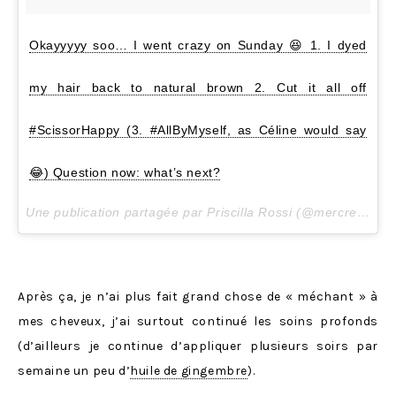
Okayyyyy soo… I went crazy on Sunday 😆 1. I dyed
my hair back to natural brown 2. Cut it all off
#ScissorHappy (3. #AllByMyself, as Céline would say
😂) Question now: what’s next?
Une publication partagée par Priscilla Rossi (@mercredieblog) le
Après ça, je n’ai plus fait grand chose de « méchant » à
mes cheveux, j’ai surtout continué les soins profonds
(d’ailleurs je continue d’appliquer plusieurs soirs par
semaine un peu d’
huile de gingembre
).