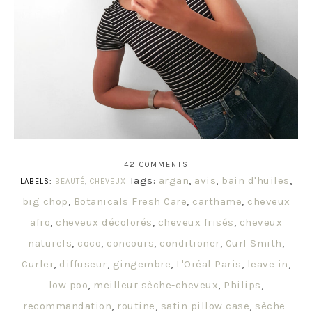
42 COMMENTS
Tags:
argan
,
avis
,
bain d'huiles
,
LABELS:
BEAUTÉ
,
CHEVEUX
big chop
,
Botanicals Fresh Care
,
carthame
,
cheveux
afro
,
cheveux décolorés
,
cheveux frisés
,
cheveux
naturels
,
coco
,
concours
,
conditioner
,
Curl Smith
,
Curler
,
diffuseur
,
gingembre
,
L'Oréal Paris
,
leave in
,
low poo
,
meilleur sèche-cheveux
,
Philips
,
recommandation
,
routine
,
satin pillow case
,
sèche-