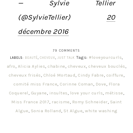
— Sylvie Tellier
(@SylvieTellier)
20
décembre 2016
79 COMMENTS
Tags:
#loveyourcurls
,
LABELS:
BEAUTÉ
,
CHEVEUX
,
JUST TALK
afro
,
Alicia Aylies
,
chabine
,
cheveux
,
cheveux bouclés
,
cheveux frisés
,
Chloé Mortaud
,
Cindy Fabre
,
coiffure
,
comité miss France
,
Corinne Coman
,
Dove
,
Flora
Coquerel
,
Guyane
,
insultes
,
love your curls
,
métisse
,
Miss France 2017
,
racisme
,
Romy Schneider
,
Saint
Algue
,
Sonia Rolland
,
St Algue
,
white washing