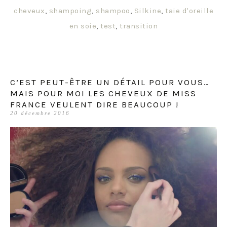
cheveux
,
shampoing
,
shampoo
,
Silkine
,
taie d'oreille
en soie
,
test
,
transition
C’EST PEUT-ÊTRE UN DÉTAIL POUR VOUS…
MAIS POUR MOI LES CHEVEUX DE MISS
FRANCE VEULENT DIRE BEAUCOUP !
20 décembre 2016