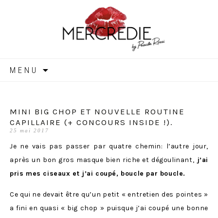
MERCREDIE
Aller
MENU
au
contenu
MINI BIG CHOP ET NOUVELLE ROUTINE
CAPILLAIRE (+ CONCOURS INSIDE !).
25 mai 2017
Je ne vais pas passer par quatre chemin: l’autre jour,
après un bon gros masque bien riche et dégoulinant,
j’ai
pris mes ciseaux et j’ai coupé, boucle par boucle.
Ce qui ne devait être qu’un petit « entretien des pointes »
a fini en quasi « big chop » puisque j’ai coupé une bonne