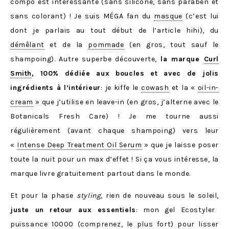
compo est intéressante (sans silicone, sans paraben et
sans colorant) ! Je suis MÉGA fan du
masque
(c’est lui
dont je parlais au tout début de l’article hihi), du
démêlant
et de la
pommade
(en gros, tout sauf le
shampoing). Autre superbe découverte,
la marque
Curl
Smith
, 100% dédiée aux boucles et avec de jolis
ingrédients à l’intérieur
: je kiffe le
cowash
et la «
oil-in-
cream
» que j’utilise en leave-in (en gros, j’alterne avec le
Botanicals Fresh Care) ! Je me tourne aussi
régulièrement (avant chaque shampoing) vers leur
«
Intense Deep Treatment Oil Serum
» que je laisse poser
toute la nuit pour un max d’effet ! Si ça vous intéresse, la
marque livre gratuitement partout dans le monde.
Et pour la phase
styling
, rien de nouveau sous le soleil,
juste un retour aux essentiels
: mon gel Ecostyler
puissance 10000 (comprenez, le plus fort) pour lisser