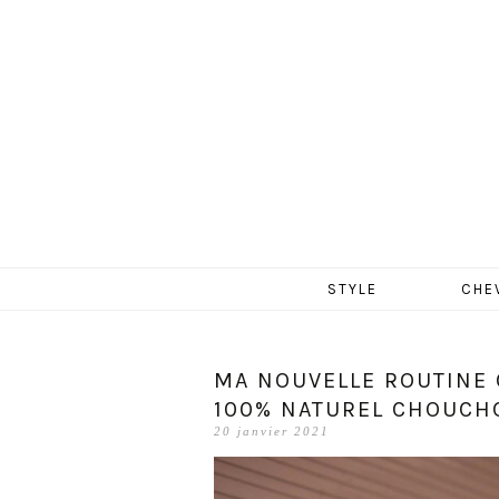
MERCR
Aller
STYLE
CHE
au
contenu
MA NOUVELLE ROUTINE 
100% NATUREL CHOUCHO
20 janvier 2021