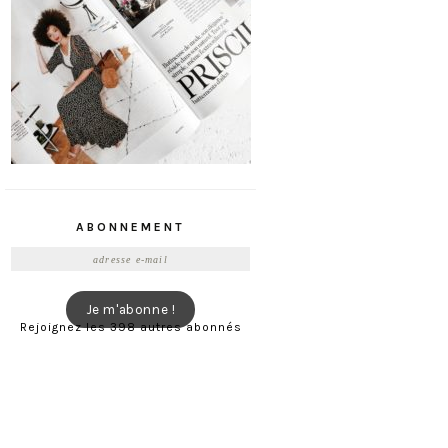
ABONNEMENT
Adresse
e-
mail
Je m'abonne !
Rejoignez les 398 autres abonnés