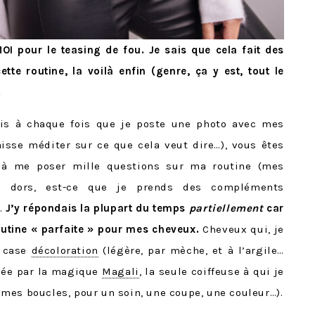
I pour le teasing de fou. Je sais que cela fait des
te routine, la voilà enfin (genre, ça y est, tout le
.
is à chaque fois que je poste une photo avec mes
aisse méditer sur ce que cela veut dire…), vous êtes
 à me poser mille questions sur ma routine (mes
je dors, est-ce que je prends des compléments
).
J’y répondais la plupart du temps
partiellement
car
routine « parfaite » pour mes cheveux.
Cheveux qui, je
a case
décoloration
(légère, par mèche, et à l’argile…
uée par la magique
Magali
, la seule coiffeuse à qui je
mes boucles, pour un soin, une coupe, une couleur…).