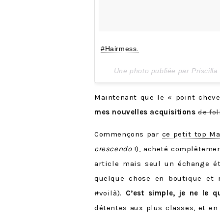
#Hairmess.
Une photo publiée par Priscill
Maintenant que le « point cheveu
mes nouvelles acquisitions
de fol
Commençons par
ce petit top M
crescendo
!), acheté complètemen
article mais seul un échange ét
quelque chose en boutique et 
#voilà).
C’est simple, je ne le qu
détentes aux plus classes, et en 