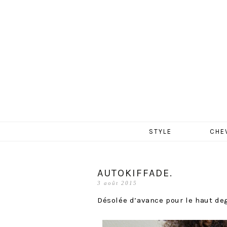
MERCR
Aller
STYLE
CHE
au
contenu
AUTOKIFFADE.
3 août 2015
Désolée d’avance pour le haut de