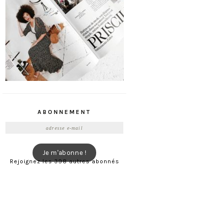
ABONNEMENT
Adresse
e-
mail
Je m'abonne !
Rejoignez les 398 autres abonnés