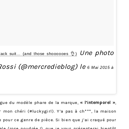
Une photo
lack suit… (and those shoooooes 👌)
 Rossi (@mercredieblog) le
6 Mai 2015 à
ngue du modèle phare de la marque,
« l’intemporel »
,
r mon chéri (#luckygirl). Y’a pas à ch***, la maison
e pour ce genre de pièce. Si bien que j’ai craqué pour
le (rose poudrée !), que je vous présenterai bientôt