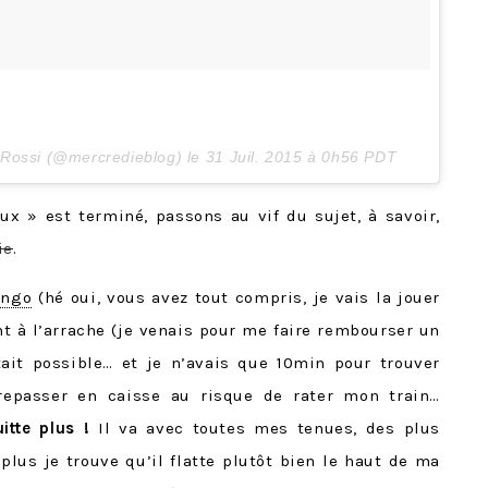
a Rossi (@mercredieblog) le
31 Juil. 2015 à 0h56 PDT
x » est terminé, passons au vif du sujet, à savoir,
ie
.
ango
(hé oui, vous avez tout compris, je vais la jouer
t à l’arrache (je venais pour me faire rembourser un
ait possible… et je n’avais que 10min pour trouver
repasser en caisse au risque de rater mon train…
itte plus !
Il va avec toutes mes tenues, des plus
plus je trouve qu’il flatte plutôt bien le haut de ma