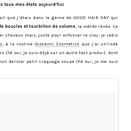
ns tous mes états aujourd’hui
.
 fait que j’étais dans le genre de GOOD HAIR DAY qui
de boucles et tourbillon de volume
, la météo rêvée. Ce
er cheveux mais, juste pour enfoncer le clou: je redis
mi
, à la routine
Giovanni Cosmetics
que j’ai utilisée
rs (hé oui, je suis déjà sur un autre test produit, dont
à mon dernier petit craquage coupe (hé oui, je me suis