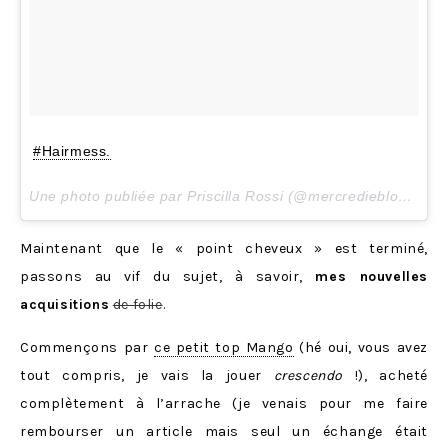
#Hairmess.
Une photo publiée par Priscilla Rossi (@mercredieblog) le
3
Maintenant que le « point cheveux » est terminé,
passons au vif du sujet, à savoir,
mes nouvelles
acquisitions
de folie
.
Commençons par
ce petit top Mango
(hé oui, vous avez
tout compris, je vais la jouer
crescendo
!), acheté
complètement à l’arrache (je venais pour me faire
rembourser un article mais seul un échange était