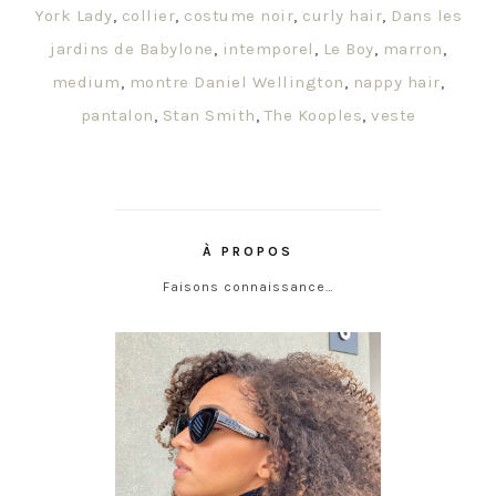
York Lady
,
collier
,
costume noir
,
curly hair
,
Dans les
jardins de Babylone
,
intemporel
,
Le Boy
,
marron
,
medium
,
montre Daniel Wellington
,
nappy hair
,
pantalon
,
Stan Smith
,
The Kooples
,
veste
À PROPOS
Faisons connaissance…