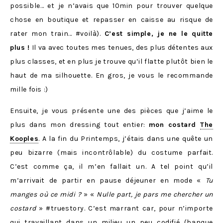
possible… et je n’avais que 10min pour trouver quelque
chose en boutique et repasser en caisse au risque de
rater mon train… #voilà).
C’est simple, je ne le quitte
plus !
Il va avec toutes mes tenues, des plus détentes aux
plus classes, et en plus je trouve qu’il flatte plutôt bien le
haut de ma silhouette. En gros, je vous le recommande
mille fois :)
Ensuite, je vous présente une des pièces que j’aime le
plus dans mon dressing tout entier:
mon costard
The
Kooples
. A la fin du Printemps, j’étais dans une quête un
peu bizarre (mais incontrôlable) du costume parfait.
C’est comme ça, il m’en fallait un. A tel point qu’il
m’arrivait de partir en pause déjeuner en mode «
Tu
manges où ce midi ?
» «
Nulle part, je pars me chercher un
costard
» #truestory. C’est marrant car, pour n’importe
qui travaillant dans un milieu un peu codifié (banque