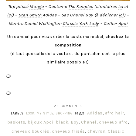
Top plissé
Mango
– Costume
The Kooples
(similaires
ici
et
ici
) –
Stan Smith
Adidas – Sac Chanel Boy (à dénicher
ici
) –
Montre Daniel Wellington
Classic York Lady
– Collier
Apoi
Un conseil pour vous créer le costume nickel,
checkez la
composition
(il faut que celle de la veste et du pantalon soit le plus
similaire possible !)
23 COMMENTS
Tags:
Adidas
,
afro hair
,
LABELS:
LOOK
,
MY STYLE
,
SHOPPING
baskets
,
bijoux Apoi
,
black
,
Boy
,
Chanel
,
cheveux afro
,
cheveux bouclés
,
cheveux frisés
,
chevron
,
Classic