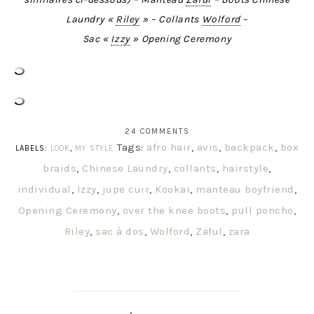
Laundry «
Riley
» – Collants
Wolford
–
Sac «
Izzy
» Opening Ceremony
24 COMMENTS
Tags:
afro hair
,
avis
,
backpack
,
box
LABELS:
LOOK
,
MY STYLE
braids
,
Chinese Laundry
,
collants
,
hairstyle
,
individual
,
Izzy
,
jupe cuir
,
Kookai
,
manteau boyfriend
,
Opening Ceremony
,
over the knee boots
,
pull poncho
,
Riley
,
sac à dos
,
Wolford
,
Zaful
,
zara