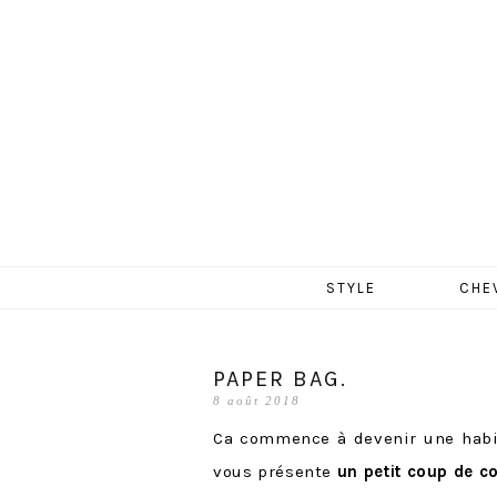
MERCR
Aller
STYLE
CHE
au
contenu
PAPER BAG.
8 août 2018
Ca commence à devenir une habit
vous présente
un petit coup de c