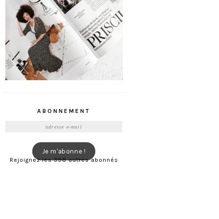
ABONNEMENT
Adresse
e-
mail
Je m'abonne !
Rejoignez les 398 autres abonnés