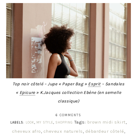
Top noir côtelé – Jupe « Paper Bag »
Esprit
– Sandales
«
Epicure
» K.Jacques collection Ebène (en semelle
classique)
6 COMMENTS
Tags:
brown midi skirt
,
LABELS:
LOOK
,
MY STYLE
,
SHOPPING
cheveux afro
,
cheveux naturels
,
débardeur côtelé
,