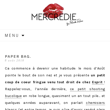
MERCREDIE
Aller
MENU
au
contenu
PAPER BAG.
8 août 2018
Ca commence à devenir une habitude: le mois d’Août
pointe le bout de son nez et je vous présente
un petit
coup de coeur fringue venu tout droit de chez
Esprit
!
Rappelez-vous, l’année dernière,
ce petit shooting
bucolique
en robe longue, quasiment un an tout pile… et
quelques années auparavant, on parlait
chemisiers
blancs
(et entre temps, je suis sûre d’avoir repéré plein