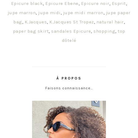
Epicure black
,
Epicure Ebene
,
Epicure noir
,
Esprit
,
jupe marron
,
jupe midi
,
jupe midi marron
,
jupe paper
bag
,
K.Jacques
,
K.Jacques St Tropez
,
natural hair
,
paper bag skirt
,
sandales Epicure
,
shopping
,
top
dôtelé
À PROPOS
Faisons connaissance…