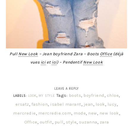
Pull
New Look
– Jean boyfriend Zara – Boots
Office
(
déjà
vu
es
ici
et
ici
) – Pendentif
New Look
LEAVE A REPLY
Tags:
boots
,
boyfriend
,
chloe
,
LABELS:
LOOK
,
MY STYLE
ersatz
,
fashion
,
isabel marant
,
jean
,
look
,
lucy
,
mercredie
,
mercredie.com
,
mode
,
new
,
new look
,
Office
,
outfit
,
pull
,
style
,
suzanna
,
zara