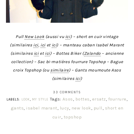
Pull
New Look
(aussi vu
ici
) – short en cuir vintage
(similaires
ici
,
ici
et
ici
) – manteau caban Isabel Marant
(similaires
ici
et
ici
) – Bottes Biker (
Zalando
– ancienne
collection) – Sac bi-matières fourrure Topshop – Bague
croix Topshop (ou
similaire
) – Gants moumoute Asos
(similaires
ici
)
33 COMMENTS
Tags:
Asos
,
bottes
,
ersatz
,
fourrure
,
LABELS:
LOOK
,
MY STYLE
gants
,
isabel marant
,
lucy
,
new look
,
pull
,
short en
cuir
,
topshop