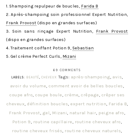
1. Shampoing repulpeur de boucles,
Farida B
2. Après-shampoing soin professionnel Expert Nutrition,
Frank Provost
(dispo en grandes surfaces)
3. Soin sans rinçage Expert Nutrition,
Frank Provost
(dispo en grandes surfaces)
4. Traitement coiffant Potion 9,
Sebastian
5. Gel crème Perfect Curls,
Mizani
69 COMMENTS
Tags:
après-shampoing
,
avis
,
LABELS:
BEAUTÉ
,
CHEVEUX
avoir du volume
,
comment avoir de belles boucles
,
coupe afro
,
coupe boule
,
crème
,
crêpage
,
crêper ses
cheveux
,
définition boucles
,
expert nutrition
,
Farida B
,
Frank Provost
,
gel
,
Mizani
,
natural hair
,
peigne afro
,
Potion 9
,
routine capillaire
,
routine cheveux afro
,
routine cheveux frisés
,
routine cheveux naturels
,