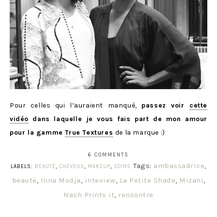
Pour celles qui l’auraient manqué,
passez voir
cette
vidéo
dans laquelle je vous fais part de mon amour
pour la gamme
True Textures
de la marque :)
6 COMMENTS
Tags:
ambassadrice
,
LABELS:
BEAUTÉ
,
CHEVEUX
,
MAKEUP
,
SOINS
beauté
,
Inna Modja
,
inteview
,
La Petite Shade
,
Mizani
,
Nash Prints it
,
rencontre