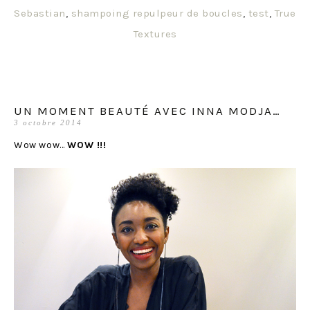
Sebastian
,
shampoing repulpeur de boucles
,
test
,
True
Textures
UN MOMENT BEAUTÉ AVEC INNA MODJA…
3 octobre 2014
Wow wow…
WOW !!!