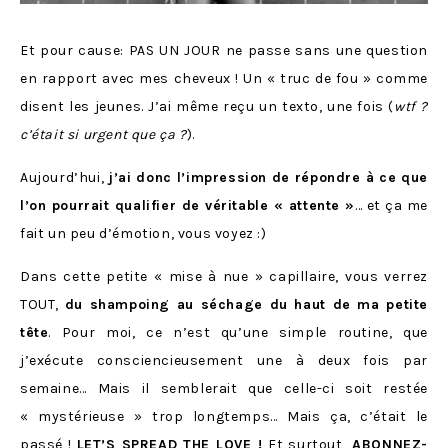
Et pour cause: PAS UN JOUR ne passe sans une question
en rapport avec mes cheveux ! Un « truc de fou » comme
disent les jeunes. J’ai même reçu un texto, une fois (
wtf ?
c’était si urgent que ça ?
).
Aujourd’hui,
j’ai donc l’impression de répondre à ce que
l’on pourrait qualifier de véritable « attente »
… et ça me
fait un peu d’émotion, vous voyez :)
Dans cette petite « mise à nue » capillaire, vous verrez
TOUT,
du shampoing au séchage du haut de ma petite
tête
. Pour moi, ce n’est qu’une simple routine, que
j’exécute consciencieusement une à deux fois par
semaine… Mais il semblerait que celle-ci soit restée
« mystérieuse » trop longtemps… Mais ça, c’était le
passé !
LET’S SPREAD THE LOVE !
Et surtout,
ABONNEZ-