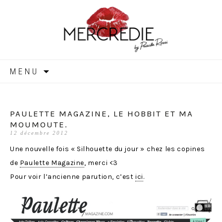
MERCREDIE
Aller
MENU
au
contenu
PAULETTE MAGAZINE, LE HOBBIT ET MA
MOUMOUTE.
12 décembre 2012
Une nouvelle fois « Silhouette du jour » chez les copines
de
Paulette Magazine
, merci <3
Pour voir l’ancienne parution, c’est
ici
.