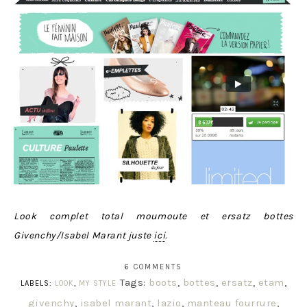
Look complet total moumoute et ersatz bottes
Givenchy/Isabel Marant juste
ici
.
6 COMMENTS
Tags:
boots
,
bottes
,
ersatz
,
etam
,
LABELS:
LOOK
,
MY STYLE
givenchy
,
isabel marant
,
lazio
,
manteau fourrure
,