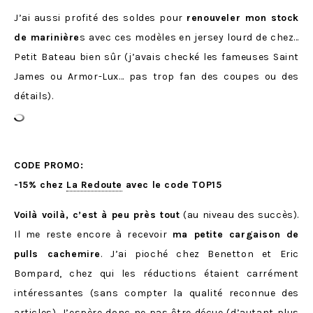
J’ai aussi profité des soldes pour
renouveler mon stock
de marinière
s avec ces modèles en jersey lourd de chez…
Petit Bateau bien sûr (j’avais checké les fameuses Saint
James ou Armor-Lux… pas trop fan des coupes ou des
détails).
CODE PROMO:
-15% chez
La Redoute
avec le code TOP15
Voilà voilà, c’est à peu près tout
(au niveau des succès).
Il me reste encore à recevoir
ma petite cargaison de
pulls cachemire
. J’ai pioché chez Benetton et Eric
Bompard, chez qui les réductions étaient carrément
intéressantes (sans compter la qualité reconnue des
articles). J’espère donc ne pas être déçue (d’autant plus