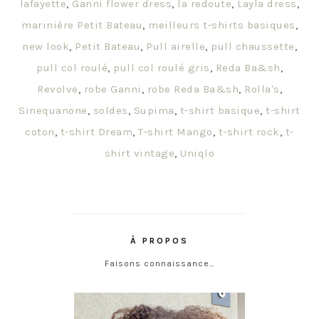
lafayette
,
Ganni flower dress
,
la redoute
,
Layla dress
,
marinière Petit Bateau
,
meilleurs t-shirts basiques
,
new look
,
Petit Bateau
,
Pull airelle
,
pull chaussette
,
pull col roulé
,
pull col roulé gris
,
Reda Ba&sh
,
Revolve
,
robe Ganni
,
robe Reda Ba&sh
,
Rolla's
,
Sinequanone
,
soldes
,
Supima
,
t-shirt basique
,
t-shirt
coton
,
t-shirt Dream
,
T-shirt Mango
,
t-shirt rock
,
t-
shirt vintage
,
Uniqlo
À PROPOS
Faisons connaissance…