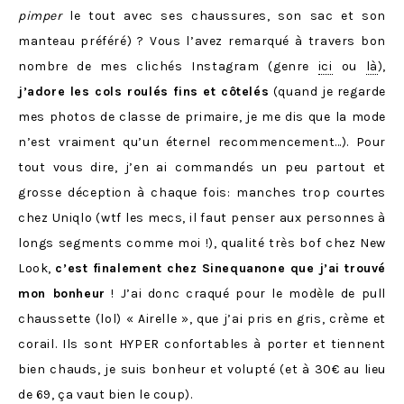
pimper
le tout avec ses chaussures, son sac et son
manteau préféré) ? Vous l’avez remarqué à travers bon
nombre de mes clichés Instagram (genre
ici
ou
là
),
j’adore les cols roulés fins et côtelés
(quand je regarde
mes photos de classe de primaire, je me dis que la mode
n’est vraiment qu’un éternel recommencement…). Pour
tout vous dire, j’en ai commandés un peu partout et
grosse déception à chaque fois: manches trop courtes
chez Uniqlo (wtf les mecs, il faut penser aux personnes à
longs segments comme moi !), qualité très bof chez New
Look,
c’est finalement chez Sinequanone que j’ai trouvé
mon bonheur
! J’ai donc craqué pour le modèle de pull
chaussette (lol) « Airelle », que j’ai pris en gris, crème et
corail. Ils sont HYPER confortables à porter et tiennent
bien chauds, je suis bonheur et volupté (et à 30€ au lieu
de 69, ça vaut bien le coup).