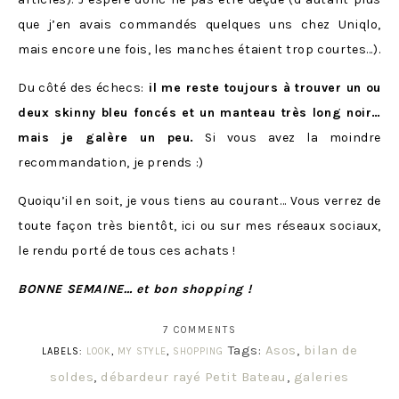
que j’en avais commandés quelques uns chez Uniqlo,
mais encore une fois, les manches étaient trop courtes…).
Du côté des échecs:
il me reste toujours à trouver un ou
deux skinny bleu foncés et un manteau très long noir…
mais je galère un peu.
Si vous avez la moindre
recommandation, je prends :)
Quoiqu’il en soit, je vous tiens au courant… Vous verrez de
toute façon très bientôt, ici ou sur mes réseaux sociaux,
le rendu porté de tous ces achats !
BONNE SEMAINE… et bon shopping !
7 COMMENTS
Tags:
Asos
,
bilan de
LABELS:
LOOK
,
MY STYLE
,
SHOPPING
soldes
,
débardeur rayé Petit Bateau
,
galeries