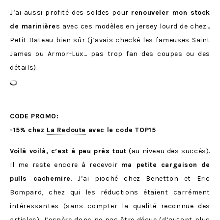
J’ai aussi profité des soldes pour
renouveler mon stock
de marinière
s avec ces modèles en jersey lourd de chez…
Petit Bateau bien sûr (j’avais checké les fameuses Saint
James ou Armor-Lux… pas trop fan des coupes ou des
détails).
CODE PROMO:
-15% chez
La Redoute
avec le code TOP15
Voilà voilà, c’est à peu près tout
(au niveau des succès).
Il me reste encore à recevoir
ma petite cargaison de
pulls cachemire
. J’ai pioché chez Benetton et Eric
Bompard, chez qui les réductions étaient carrément
intéressantes (sans compter la qualité reconnue des
articles). J’espère donc ne pas être déçue (d’autant plus