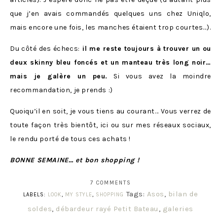
que j’en avais commandés quelques uns chez Uniqlo,
mais encore une fois, les manches étaient trop courtes…).
Du côté des échecs:
il me reste toujours à trouver un ou
deux skinny bleu foncés et un manteau très long noir…
mais je galère un peu.
Si vous avez la moindre
recommandation, je prends :)
Quoiqu’il en soit, je vous tiens au courant… Vous verrez de
toute façon très bientôt, ici ou sur mes réseaux sociaux,
le rendu porté de tous ces achats !
BONNE SEMAINE… et bon shopping !
7 COMMENTS
Tags:
Asos
,
bilan de
LABELS:
LOOK
,
MY STYLE
,
SHOPPING
soldes
,
débardeur rayé Petit Bateau
,
galeries