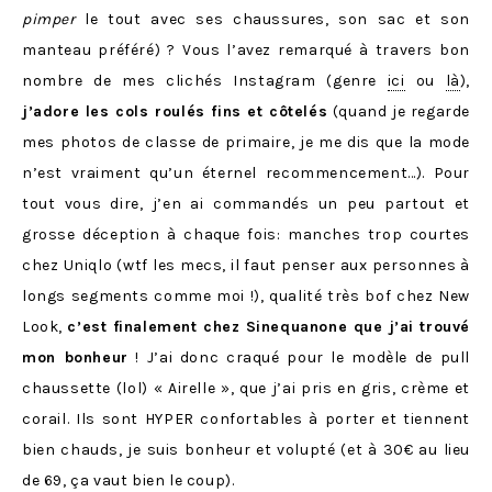
pimper
le tout avec ses chaussures, son sac et son
manteau préféré) ? Vous l’avez remarqué à travers bon
nombre de mes clichés Instagram (genre
ici
ou
là
),
j’adore les cols roulés fins et côtelés
(quand je regarde
mes photos de classe de primaire, je me dis que la mode
n’est vraiment qu’un éternel recommencement…). Pour
tout vous dire, j’en ai commandés un peu partout et
grosse déception à chaque fois: manches trop courtes
chez Uniqlo (wtf les mecs, il faut penser aux personnes à
longs segments comme moi !), qualité très bof chez New
Look,
c’est finalement chez Sinequanone que j’ai trouvé
mon bonheur
! J’ai donc craqué pour le modèle de pull
chaussette (lol) « Airelle », que j’ai pris en gris, crème et
corail. Ils sont HYPER confortables à porter et tiennent
bien chauds, je suis bonheur et volupté (et à 30€ au lieu
de 69, ça vaut bien le coup).