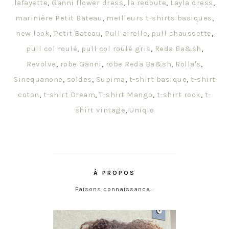
lafayette
,
Ganni flower dress
,
la redoute
,
Layla dress
,
marinière Petit Bateau
,
meilleurs t-shirts basiques
,
new look
,
Petit Bateau
,
Pull airelle
,
pull chaussette
,
pull col roulé
,
pull col roulé gris
,
Reda Ba&sh
,
Revolve
,
robe Ganni
,
robe Reda Ba&sh
,
Rolla's
,
Sinequanone
,
soldes
,
Supima
,
t-shirt basique
,
t-shirt
coton
,
t-shirt Dream
,
T-shirt Mango
,
t-shirt rock
,
t-
shirt vintage
,
Uniqlo
À PROPOS
Faisons connaissance…