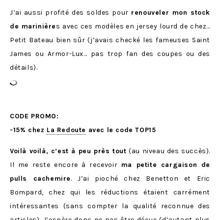
J’ai aussi profité des soldes pour
renouveler mon stock
de marinière
s avec ces modèles en jersey lourd de chez…
Petit Bateau bien sûr (j’avais checké les fameuses Saint
James ou Armor-Lux… pas trop fan des coupes ou des
détails).
CODE PROMO:
-15% chez
La Redoute
avec le code TOP15
Voilà voilà, c’est à peu près tout
(au niveau des succès).
Il me reste encore à recevoir
ma petite cargaison de
pulls cachemire
. J’ai pioché chez Benetton et Eric
Bompard, chez qui les réductions étaient carrément
intéressantes (sans compter la qualité reconnue des
articles). J’espère donc ne pas être déçue (d’autant plus