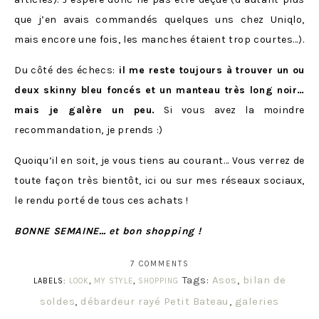
que j’en avais commandés quelques uns chez Uniqlo,
mais encore une fois, les manches étaient trop courtes…).
Du côté des échecs:
il me reste toujours à trouver un ou
deux skinny bleu foncés et un manteau très long noir…
mais je galère un peu.
Si vous avez la moindre
recommandation, je prends :)
Quoiqu’il en soit, je vous tiens au courant… Vous verrez de
toute façon très bientôt, ici ou sur mes réseaux sociaux,
le rendu porté de tous ces achats !
BONNE SEMAINE… et bon shopping !
7 COMMENTS
Tags:
Asos
,
bilan de
LABELS:
LOOK
,
MY STYLE
,
SHOPPING
soldes
,
débardeur rayé Petit Bateau
,
galeries