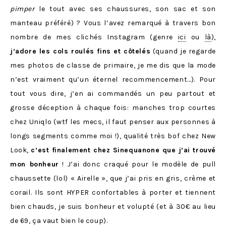
pimper
le tout avec ses chaussures, son sac et son
manteau préféré) ? Vous l’avez remarqué à travers bon
nombre de mes clichés Instagram (genre
ici
ou
là
),
j’adore les cols roulés fins et côtelés
(quand je regarde
mes photos de classe de primaire, je me dis que la mode
n’est vraiment qu’un éternel recommencement…). Pour
tout vous dire, j’en ai commandés un peu partout et
grosse déception à chaque fois: manches trop courtes
chez Uniqlo (wtf les mecs, il faut penser aux personnes à
longs segments comme moi !), qualité très bof chez New
Look,
c’est finalement chez Sinequanone que j’ai trouvé
mon bonheur
! J’ai donc craqué pour le modèle de pull
chaussette (lol) « Airelle », que j’ai pris en gris, crème et
corail. Ils sont HYPER confortables à porter et tiennent
bien chauds, je suis bonheur et volupté (et à 30€ au lieu
de 69, ça vaut bien le coup).