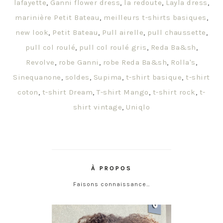
lafayette
,
Ganni flower dress
,
la redoute
,
Layla dress
,
marinière Petit Bateau
,
meilleurs t-shirts basiques
,
new look
,
Petit Bateau
,
Pull airelle
,
pull chaussette
,
pull col roulé
,
pull col roulé gris
,
Reda Ba&sh
,
Revolve
,
robe Ganni
,
robe Reda Ba&sh
,
Rolla's
,
Sinequanone
,
soldes
,
Supima
,
t-shirt basique
,
t-shirt
coton
,
t-shirt Dream
,
T-shirt Mango
,
t-shirt rock
,
t-
shirt vintage
,
Uniqlo
À PROPOS
Faisons connaissance…