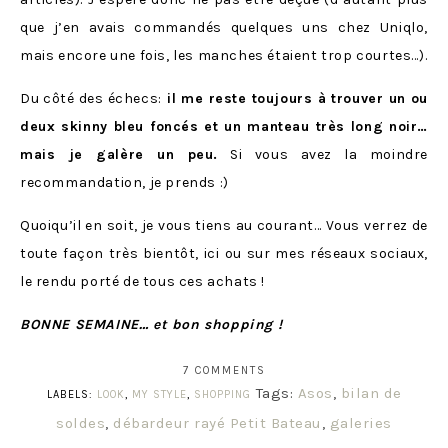
que j’en avais commandés quelques uns chez Uniqlo,
mais encore une fois, les manches étaient trop courtes…).
Du côté des échecs:
il me reste toujours à trouver un ou
deux skinny bleu foncés et un manteau très long noir…
mais je galère un peu.
Si vous avez la moindre
recommandation, je prends :)
Quoiqu’il en soit, je vous tiens au courant… Vous verrez de
toute façon très bientôt, ici ou sur mes réseaux sociaux,
le rendu porté de tous ces achats !
BONNE SEMAINE… et bon shopping !
7 COMMENTS
Tags:
Asos
,
bilan de
LABELS:
LOOK
,
MY STYLE
,
SHOPPING
soldes
,
débardeur rayé Petit Bateau
,
galeries