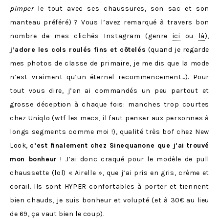
pimper
le tout avec ses chaussures, son sac et son
manteau préféré) ? Vous l’avez remarqué à travers bon
nombre de mes clichés Instagram (genre
ici
ou
là
),
j’adore les cols roulés fins et côtelés
(quand je regarde
mes photos de classe de primaire, je me dis que la mode
n’est vraiment qu’un éternel recommencement…). Pour
tout vous dire, j’en ai commandés un peu partout et
grosse déception à chaque fois: manches trop courtes
chez Uniqlo (wtf les mecs, il faut penser aux personnes à
longs segments comme moi !), qualité très bof chez New
Look,
c’est finalement chez Sinequanone que j’ai trouvé
mon bonheur
! J’ai donc craqué pour le modèle de pull
chaussette (lol) « Airelle », que j’ai pris en gris, crème et
corail. Ils sont HYPER confortables à porter et tiennent
bien chauds, je suis bonheur et volupté (et à 30€ au lieu
de 69, ça vaut bien le coup).