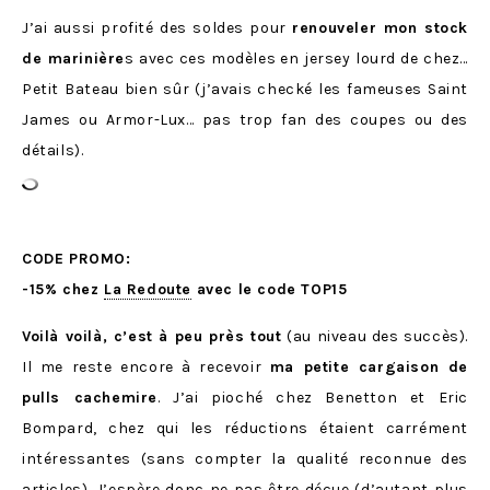
J’ai aussi profité des soldes pour
renouveler mon stock
de marinière
s avec ces modèles en jersey lourd de chez…
Petit Bateau bien sûr (j’avais checké les fameuses Saint
James ou Armor-Lux… pas trop fan des coupes ou des
détails).
CODE PROMO:
-15% chez
La Redoute
avec le code TOP15
Voilà voilà, c’est à peu près tout
(au niveau des succès).
Il me reste encore à recevoir
ma petite cargaison de
pulls cachemire
. J’ai pioché chez Benetton et Eric
Bompard, chez qui les réductions étaient carrément
intéressantes (sans compter la qualité reconnue des
articles). J’espère donc ne pas être déçue (d’autant plus