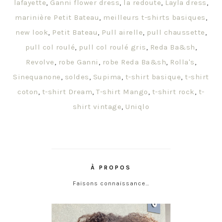
lafayette
,
Ganni flower dress
,
la redoute
,
Layla dress
,
marinière Petit Bateau
,
meilleurs t-shirts basiques
,
new look
,
Petit Bateau
,
Pull airelle
,
pull chaussette
,
pull col roulé
,
pull col roulé gris
,
Reda Ba&sh
,
Revolve
,
robe Ganni
,
robe Reda Ba&sh
,
Rolla's
,
Sinequanone
,
soldes
,
Supima
,
t-shirt basique
,
t-shirt
coton
,
t-shirt Dream
,
T-shirt Mango
,
t-shirt rock
,
t-
shirt vintage
,
Uniqlo
À PROPOS
Faisons connaissance…